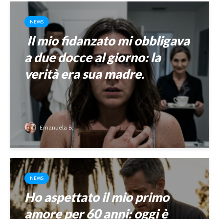
NEWS
Il mio fidanzato mi obbligava
a due docce al giorno: la
verità era sua madre.
Emanuela B.
NEWS
Ho aspettato il mio primo
amore per 60 anni: oggi è