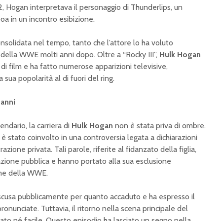
82, Hogan interpretava il personaggio di Thunderlips, un
oa in un incontro esibizione.
onsolidata nel tempo, tanto che l’attore lo ha voluto
 della WWE molti anni dopo. Oltre a “Rocky III”,
Hulk Hogan
di film e ha fatto numerose apparizioni televisive,
sua popolarità al di fuori del ring.
 anni
ndario, la carriera di
Hulk Hogan
non è stata priva di ombre.
r è stato coinvolto in una controversia legata a dichiarazioni
zione privata. Tali parole, riferite al fidanzato della figlia,
azione pubblica e hanno portato alla sua esclusione
ame della WWE.
 scusa pubblicamente per quanto accaduto e ha espresso il
onunciate. Tuttavia, il ritorno nella scena principale del
to né facile. Questo episodio ha lasciato un segno nella