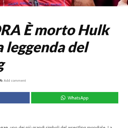
RA È morto Hulk
a leggenda del
g
Add comment
WhatsApp
ogan
, uno dei più grandi simboli del wrestling mondiale. La