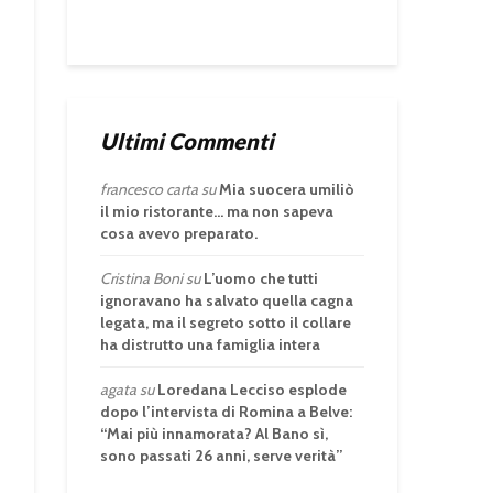
Ultimi Commenti
francesco carta
su
Mia suocera umiliò
il mio ristorante… ma non sapeva
cosa avevo preparato.
Cristina Boni
su
L’uomo che tutti
ignoravano ha salvato quella cagna
legata, ma il segreto sotto il collare
ha distrutto una famiglia intera
agata
su
Loredana Lecciso esplode
dopo l’intervista di Romina a Belve:
“Mai più innamorata? Al Bano sì,
sono passati 26 anni, serve verità”