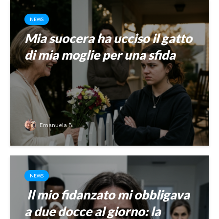
NEWS
Mia suocera ha ucciso il gatto
di mia moglie per una sfida
Emanuela B.
NEWS
Il mio fidanzato mi obbligava
a due docce al giorno: la