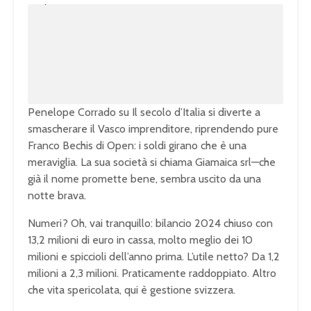
m
o
u
a
t
d
e
e
d
:
1
0
0
.
0
0
%
Penelope Corrado su Il secolo d’Italia si diverte a
smascherare il Vasco imprenditore, riprendendo pure
Franco Bechis di Open: i soldi girano che è una
meraviglia. La sua società si chiama Giamaica srl—che
già il nome promette bene, sembra uscito da una
notte brava.
Numeri? Oh, vai tranquillo: bilancio 2024 chiuso con
13,2 milioni di euro in cassa, molto meglio dei 10
milioni e spiccioli dell’anno prima. L’utile netto? Da 1,2
milioni a 2,3 milioni. Praticamente raddoppiato. Altro
che vita spericolata, qui è gestione svizzera.