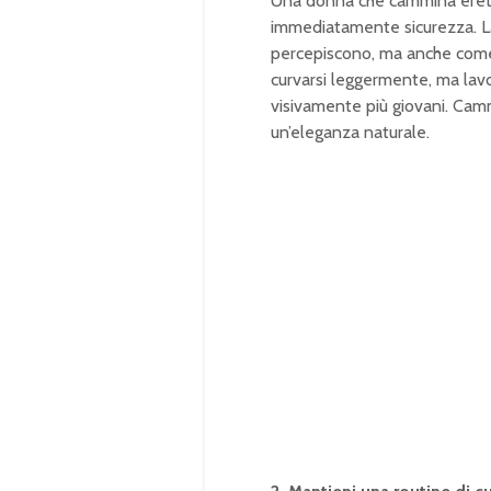
Una donna che cammina eretta,
immediatamente sicurezza. La p
percepiscono, ma anche come t
curvarsi leggermente, ma la
visivamente più giovani. Camm
un’eleganza naturale.