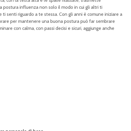
 con la testa alta e le spalle rilassate, trasmette
ostura influenza non solo il modo in cui gli altri ti
i senti riguardo a te stessa. Con gli anni è comune iniziare a
vorare per mantenere una buona postura può far sembrare
inare con calma, con passi decisi e sicuri, aggiunge anche