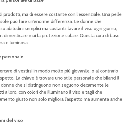
ura personale di base
di prodotti, ma di essere costante con l’essenziale. Una pelle
al sole può fare un’enorme differenza. Le donne che
 abitudini semplici ma costanti: lavare il viso ogni giorno,
n dimenticare mai la protezione solare. Questa cura di base
na e luminosa.
le personale
ercare di vestirsi in modo molto più giovanile, o al contrario
petto. La chiave è trovare uno stile personale che bilanci il
e donne che si distinguono non seguono ciecamente le
 a loro, con colori che illuminano il viso e tagli che
gliamento giusto non solo migliora l’aspetto ma aumenta anche
oni del viso