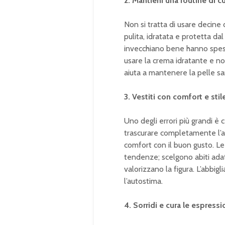
2. Mantieni una routine di c
Non si tratta di usare decine 
pulita, idratata e protetta d
invecchiano bene hanno spesso
usare la crema idratante e no
aiuta a mantenere la pelle sa
3. Vestiti con comfort e sti
Uno degli errori più grandi è c
trascurare completamente l’as
comfort con il buon gusto. L
tendenze; scelgono abiti adatti
valorizzano la figura. L’abbi
l’autostima.
4. Sorridi e cura le espressi