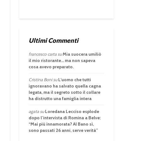
Ultimi Commenti
francesco carta
su
Mia suocera umiliò
il mio ristorante… ma non sapeva
cosa avevo preparato.
Cristina Boni
su
L’uomo che tutti
ignoravano ha salvato quella cagna
legata, ma il segreto sotto il collare
ha distrutto una famiglia intera
agata
su
Loredana Lecciso esplode
dopo l’intervista di Romina a Belve:
“Mai più innamorata? Al Bano sì,
sono passati 26 anni, serve verità”