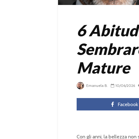
6 Abitud
Sembrare
Mature
Emanuela B.
10/06/2026
Facebook
Con gli anni, la bellezza no