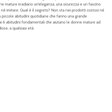
nne mature irradiano un’eleganza, una sicurezza e un fascino
é imitare. Qual è il segreto? Non sta nei prodotti costosi né
n piccole abitudini quotidiane che fanno una grande
rai 6 abitudini fondamentali che aiutano le donne mature ad
iose, a qualsiasi età.