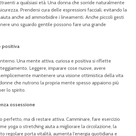
ù attraenti a qualsiasi età. Una donna che sorride naturalmente
icurezza. Prendersi cura delle espressioni facciali, evitando la
 aiuta anche ad ammorbidire i lineamenti. Anche piccoli gesti
tenere uno sguardo gentile possono fare una grande
e positiva
nterno. Una mente attiva, curiosa e positiva si riflette
’atteggiamento. Leggere, imparare cose nuove, avere
 semplicemente mantenere una visione ottimistica della vita
e donne che nutrono la propria mente spesso appaiono più
er lo spirito.
senza ossessione
o perfetto, ma di restare attiva. Camminare, fare esercizio
ome yoga o stretching aiuta a migliorare la circolazione, la
to regolare porta vitalità, aumenta l’energia quotidiana e