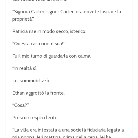
“Signora Carter, signor Carter, ora dovete lasciare la
proprietà.”
Patricia rise in modo secco, isterico.
“Questa casa non è sua!”
Fu il mio turno di guardarla con calma.
“In realtà sì.”
Lei si immobilizzò.
Ethan aggrottò la fronte.
“Cosa?”
Presi un respiro lento.
“La villa era intestata a una società fiduciaria legata a
mia nonna. Ieri mattina, prima della cena, lei ha