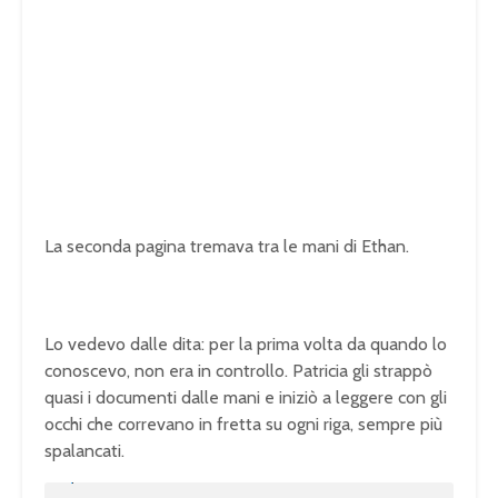
La seconda pagina tremava tra le mani di Ethan.
Lo vedevo dalle dita: per la prima volta da quando lo
conoscevo, non era in controllo. Patricia gli strappò
quasi i documenti dalle mani e iniziò a leggere con gli
occhi che correvano in fretta su ogni riga, sempre più
spalancati.
U
n
L
m
o
u
a
t
d