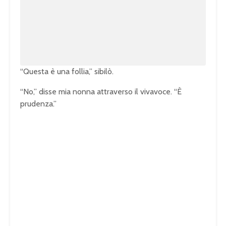
e
e
d
:
1
0
0
.
0
0
%
“Questa è una follia,” sibilò.
“No,” disse mia nonna attraverso il vivavoce. “È
prudenza.”