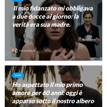
Il mio fidanzato mi obbligava
a due docce al giorno: la
verità era sua madre.
Emanuela B.
NEWS
Ho aspettato il mio primo
amore per 60 anni: oggi è
apparso sotto il nostro albero