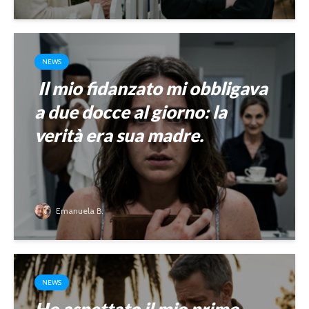
NEWS
Il mio fidanzato mi obbligava
a due docce al giorno: la
verità era sua madre.
Emanuela B.
NEWS
Ho aspettato il mio primo