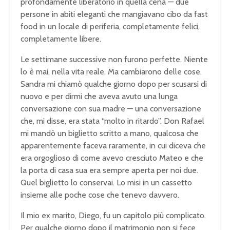
profondamente liberatorio in quella cena — due
persone in abiti eleganti che mangiavano cibo da fast
food in un locale di periferia, completamente felici,
completamente libere.
Le settimane successive non furono perfette. Niente
lo è mai, nella vita reale. Ma cambiarono delle cose.
Sandra mi chiamò qualche giorno dopo per scusarsi di
nuovo e per dirmi che aveva avuto una lunga
conversazione con sua madre — una conversazione
che, mi disse, era stata “molto in ritardo”. Don Rafael
mi mandò un biglietto scritto a mano, qualcosa che
apparentemente faceva raramente, in cui diceva che
era orgoglioso di come avevo cresciuto Mateo e che
la porta di casa sua era sempre aperta per noi due.
Quel biglietto lo conservai. Lo misi in un cassetto
insieme alle poche cose che tenevo davvero.
Il mio ex marito, Diego, fu un capitolo più complicato.
Per qualche giorno dopo il matrimonio non si fece