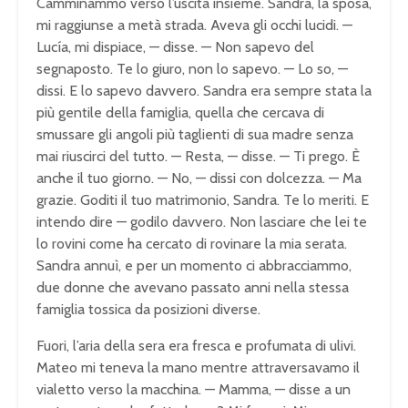
Camminammo verso l’uscita insieme. Sandra, la sposa,
mi raggiunse a metà strada. Aveva gli occhi lucidi. —
Lucía, mi dispiace, — disse. — Non sapevo del
segnaposto. Te lo giuro, non lo sapevo. — Lo so, —
dissi. E lo sapevo davvero. Sandra era sempre stata la
più gentile della famiglia, quella che cercava di
smussare gli angoli più taglienti di sua madre senza
mai riuscirci del tutto. — Resta, — disse. — Ti prego. È
anche il tuo giorno. — No, — dissi con dolcezza. — Ma
grazie. Goditi il tuo matrimonio, Sandra. Te lo meriti. E
intendo dire — godilo davvero. Non lasciare che lei te
lo rovini come ha cercato di rovinare la mia serata.
Sandra annuì, e per un momento ci abbracciammo,
due donne che avevano passato anni nella stessa
famiglia tossica da posizioni diverse.
Fuori, l’aria della sera era fresca e profumata di ulivi.
Mateo mi teneva la mano mentre attraversavamo il
vialetto verso la macchina. — Mamma, — disse a un