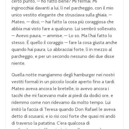
certo punto, — ho fatto bene? Mi fermai. Mi
inginocchiai davanti a lui, lì nel parcheggio, con il mio
unico vestito elegante che strusciava sulla ghiaia. —
Mateo, — dissi, — hai fatto la cosa più coraggiosa che
abbia mai visto fare a qualcuno. Lui sembrò sollevato.
— Avevo paura, — ammise. — Lo so. Ma l’hai fatto lo
stesso. È quello il coraggio — fare la cosa giusta anche
quando hai paura. Lo abbracciai forte, lì in mezzo al
parcheggio, e per un secondo nessuno dei due disse
niente.
Quella notte mangiammo degli hamburger nei nostri
vestiti formali in un piccolo locale aperto fino a tardi.
Mateo aveva ancora le bretelle, io avevo ancora i
tacchi che mi facevano male ai piedi da dodici ore, e
ridemmo come non ridevamo da molto tempo. Lui
imitò la faccia di Teresa quando Don Rafael le aveva
detto di scusarsi, e io risi così forte che quasi mi andò
di traverso la patatina. C’era qualcosa di