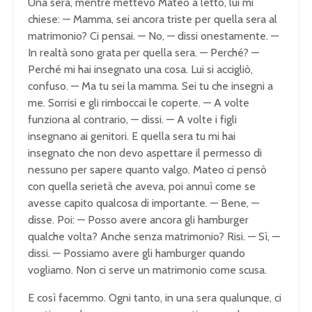
Una sera, mentre mettevo Mateo a letto, lui mi
chiese: — Mamma, sei ancora triste per quella sera al
matrimonio? Ci pensai. — No, — dissi onestamente. —
In realtà sono grata per quella sera. — Perché? —
Perché mi hai insegnato una cosa. Lui si accigliò,
confuso. — Ma tu sei la mamma. Sei tu che insegni a
me. Sorrisi e gli rimboccai le coperte. — A volte
funziona al contrario, — dissi. — A volte i figli
insegnano ai genitori. E quella sera tu mi hai
insegnato che non devo aspettare il permesso di
nessuno per sapere quanto valgo. Mateo ci pensò
con quella serietà che aveva, poi annuì come se
avesse capito qualcosa di importante. — Bene, —
disse. Poi: — Posso avere ancora gli hamburger
qualche volta? Anche senza matrimonio? Risi. — Sì, —
dissi. — Possiamo avere gli hamburger quando
vogliamo. Non ci serve un matrimonio come scusa.
E così facemmo. Ogni tanto, in una sera qualunque, ci