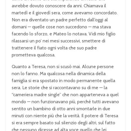
avrebbe dovuto conoscere da anni. Chiamava il
martedì e il giovedì sera, come avevamo concordato.
Non era diventato un padre perfetto dall’oggi al
domani — quelle cose non succedono — ma stava
facendo lo sforzo, e Mateo lo notava. Vidi mio figlio
rilassarsi un po’ nei mesi successivi, smettere di
trattenere il fiato ogni volta che suo padre
prometteva qualcosa.
Quanto a Teresa, non si scusò mai. Alcune persone
non lo fanno. Ma qualcosa nella dinamica della
famiglia si era spostato in modo permanente quella
sera. Le storie che si raccontavano su di me — la
“cameriera madre single” che non apparteneva a quel
mondo — non funzionavano più, perché tutti avevano
sentito un bambino di otto anni smontarle in due
minuti con niente più che la verità. Il potere di Teresa
si era sempre basato sul silenzio degli altri, sul fatto
che nessuno dicesse ad alta voce quello che lei