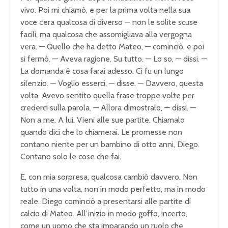
vivo. Poi mi chiamò, e per la prima volta nella sua
voce c’era qualcosa di diverso — non le solite scuse
facili, ma qualcosa che assomigliava alla vergogna
vera. — Quello che ha detto Mateo, — cominciò, e poi
si fermò. — Aveva ragione. Su tutto. — Lo so, — dissi. —
La domanda è cosa farai adesso. Ci fu un lungo
silenzio. — Voglio esserci, — disse. — Davvero, questa
volta. Avevo sentito quella frase troppe volte per
crederci sulla parola. — Allora dimostralo, — dissi. —
Non a me. A lui. Vieni alle sue partite. Chiamalo
quando dici che lo chiamerai. Le promesse non
contano niente per un bambino di otto anni, Diego.
Contano solo le cose che fai.
E, con mia sorpresa, qualcosa cambiò davvero. Non
tutto in una volta, non in modo perfetto, ma in modo
reale. Diego cominciò a presentarsi alle partite di
calcio di Mateo. All’inizio in modo goffo, incerto,
come un uomo che sta imparando un ruolo che