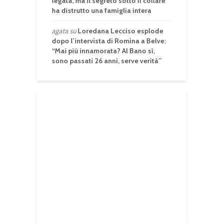
legata, ma il segreto sotto il collare
ha distrutto una famiglia intera
agata
su
Loredana Lecciso esplode
dopo l’intervista di Romina a Belve:
“Mai più innamorata? Al Bano sì,
sono passati 26 anni, serve verità”