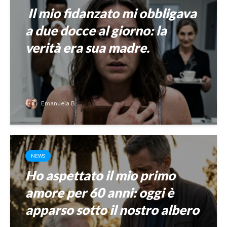
Il mio fidanzato mi obbligava
a due docce al giorno: la
verità era sua madre.
Emanuela B.
NEWS
Ho aspettato il mio primo
amore per 60 anni: oggi è
apparso sotto il nostro albero