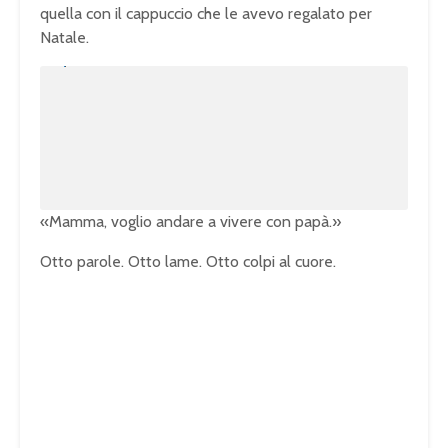
quella con il cappuccio che le avevo regalato per
Natale.
U
n
L
m
o
u
a
t
d
e
e
d
:
1
0
0
.
0
0
%
«Mamma, voglio andare a vivere con papà.»
Otto parole. Otto lame. Otto colpi al cuore.