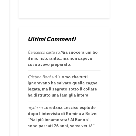
Ultimi Commenti
francesco carta
su
Mia suocera umiliò
il mio ristorante… ma non sapeva
cosa avevo preparato.
Cristina Boni
su
L’uomo che tutti
ignoravano ha salvato quella cagna
legata, ma il segreto sotto il collare
ha distrutto una famiglia intera
agata
su
Loredana Lecciso esplode
dopo l’intervista di Romina a Belve:
“Mai più innamorata? Al Bano sì,
sono passati 26 anni, serve verità”