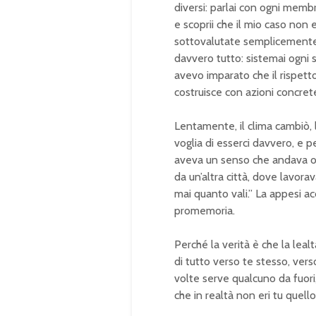
diversi: parlai con ogni membro
e scoprii che il mio caso non 
sottovalutate semplicemente 
davvero tutto: sistemai ogni s
avevo imparato che il rispett
costruisce con azioni concret
Lentamente, il clima cambiò, la
voglia di esserci davvero, e 
aveva un senso che andava olt
da un’altra città, dove lavora
mai quanto vali.” La appesi a
promemoria.
Perché la verità è che la leal
di tutto verso te stesso, verso
volte serve qualcuno da fuori
che in realtà non eri tu quel