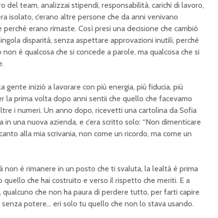
 del team, analizzai stipendi, responsabilità, carichi di lavoro,
era isolato, c’erano altre persone che da anni venivano
perché erano rimaste. Così presi una decisione che cambiò
ingola disparità, senza aspettare approvazioni inutili, perché
o non è qualcosa che si concede a parole, ma qualcosa che si
e.
 gente iniziò a lavorare con più energia, più fiducia, più
per la prima volta dopo anni sentii che quello che facevamo
re i numeri. Un anno dopo, ricevetti una cartolina da Sofia
va in una nuova azienda, e c’era scritto solo: “Non dimenticare
ccanto alla mia scrivania, non come un ricordo, ma come un
tà non è rimanere in un posto che ti svaluta, la lealtà è prima
 quello che hai costruito e verso il rispetto che meriti. E a
, qualcuno che non ha paura di perdere tutto, per farti capire
lo senza potere… eri solo tu quello che non lo stava usando.