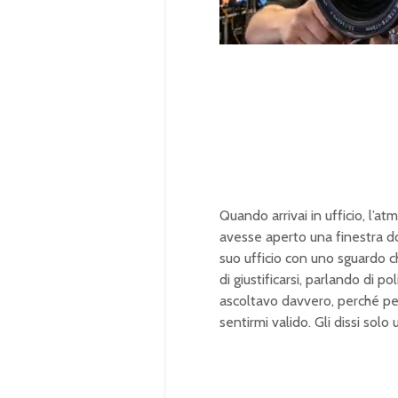
U
n
L
m
o
u
a
t
d
e
e
d
:
1
0
0
.
0
0
%
Quando arrivai in ufficio, l
avesse aperto una finestra do
suo ufficio con uno sguardo c
di giustificarsi, parlando di po
ascoltavo davvero, perché pe
sentirmi valido. Gli dissi sol