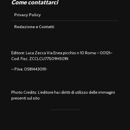
Come contattarci
Privacy Policy
Redazione e Contatti
Editore: Luca Zecca Via Enea picchio n 10 Roma – 00121–
Cod. Fisc. ZCCLCU77S09H501N
– P.Iva: 05814430111-
Photo Credits: L’editore ha i diritti di utilizzo delle immagini
presenti sul sito