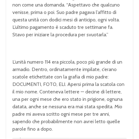
non come una domanda. “Aspettavo che qualcuno
venisse, prima o poi. Suo padre pagava l’affitto di
questa unità con dodici mesi di anticipo, ogni volta.
L’ultimo pagamento è scaduto tre settimane fa.
Stavo per iniziare la procedura per svuotarla.”
L’unità numero 114 era piccola, poco più grande di un
armadio. Dentro, ordinatamente impilate, c’erano
scatole etichettate con la grafia di mio padre:
DOCUMENTI, FOTO, ELI. Apersi prima la scatola con
il mio nome. Conteneva lettere — decine di lettere,
una per ogni mese che ero stato in prigione, ognuna
datata, anche se nessuna era mai stata spedita. Mio
padre mi aveva scritto ogni mese per tre anni,
sapendo che probabilmente non avrei letto quelle
parole fino a dopo.
U
n
L
m
o