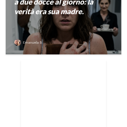
a due docce al giorno: la
verità era sua madre.
Emanuela B.