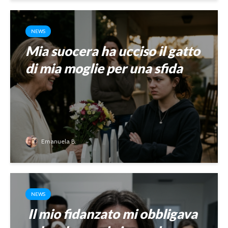
NEWS
Mia suocera ha ucciso il gatto
di mia moglie per una sfida
Emanuela B.
NEWS
Il mio fidanzato mi obbligava