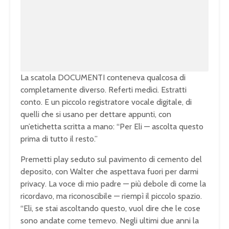
u
a
t
d
e
e
d
:
1
0
0
.
0
0
%
La scatola DOCUMENTI conteneva qualcosa di
completamente diverso. Referti medici. Estratti
conto. E un piccolo registratore vocale digitale, di
quelli che si usano per dettare appunti, con
un’etichetta scritta a mano: “Per Eli — ascolta questo
prima di tutto il resto.”
Premetti play seduto sul pavimento di cemento del
deposito, con Walter che aspettava fuori per darmi
privacy. La voce di mio padre — più debole di come la
ricordavo, ma riconoscibile — riempì il piccolo spazio.
“Eli, se stai ascoltando questo, vuol dire che le cose
sono andate come temevo. Negli ultimi due anni la