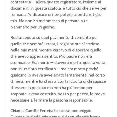
contestarla — allora questo registratore, insieme ai
documenti in questa scatola, è tutto ciò che serve per
fermarla. Mi dispiace di non poterti aspettare, figlio
mio. Ma non ho mai smesso di pensare a te.
Nemmeno per un giorno.”
Restai seduto su quel pavimento di cemento per
quello che sembrò un’ora, il registratore silenzioso
nelle mie mani, mentre cercavo di elaborare quello
che avevo appena sentito. Mio padre non era
scomparso. Era morto — davvero morto, questa volta,
non in un finto certificato — ma era morto perché
qualcuno lo aveva avvelenato lentamente, nel corso
di mesi, mentre lui stesso, con la lucidità di chi capisce
di essere in pericolo ma non ha più tempo per
scappare, aveva costruito, pezzo per pezzo, le prove
necessarie a fermare la persona responsabile.
Chiamai Camille Ferreira lo stesso pomeriggio.
Quando le dissi il mio nome, ci fu un silenzio breve,