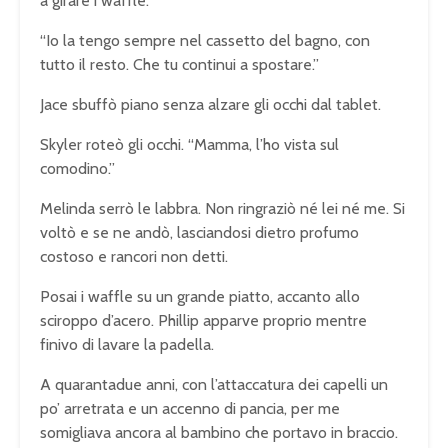
a girare i waffle.
“Io la tengo sempre nel cassetto del bagno, con
tutto il resto. Che tu continui a spostare.”
Jace sbuffò piano senza alzare gli occhi dal tablet.
Skyler roteò gli occhi. “Mamma, l’ho vista sul
comodino.”
Melinda serrò le labbra. Non ringraziò né lei né me. Si
voltò e se ne andò, lasciandosi dietro profumo
costoso e rancori non detti.
Posai i waffle su un grande piatto, accanto allo
sciroppo d’acero. Phillip apparve proprio mentre
finivo di lavare la padella.
A quarantadue anni, con l’attaccatura dei capelli un
po’ arretrata e un accenno di pancia, per me
somigliava ancora al bambino che portavo in braccio.