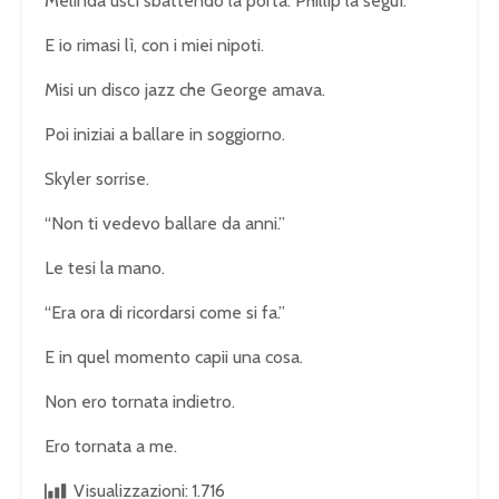
Melinda uscì sbattendo la porta. Phillip la seguì.
E io rimasi lì, con i miei nipoti.
Misi un disco jazz che George amava.
Poi iniziai a ballare in soggiorno.
Skyler sorrise.
“Non ti vedevo ballare da anni.”
Le tesi la mano.
“Era ora di ricordarsi come si fa.”
E in quel momento capii una cosa.
Non ero tornata indietro.
Ero tornata a me.
Visualizzazioni:
1.716