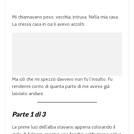
Mi chiamavano peso, vecchia, intrusa. Nella mia casa.
La stessa casa in cui li avevo accolti.
U
n
L
m
o
u
a
t
d
e
e
d
:
1
0
0
.
0
0
%
Ma ciò che mi spezzò davvero non fu l’insulto. Fu
rendermi conto di quanta parte di me avevo già
lasciato andare.
Parte 1 di 3
Le prime luci dell’alba stavano appena colorando il