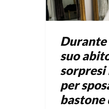
Durante 
suo abit
sorpresi
per sposa
bastone 