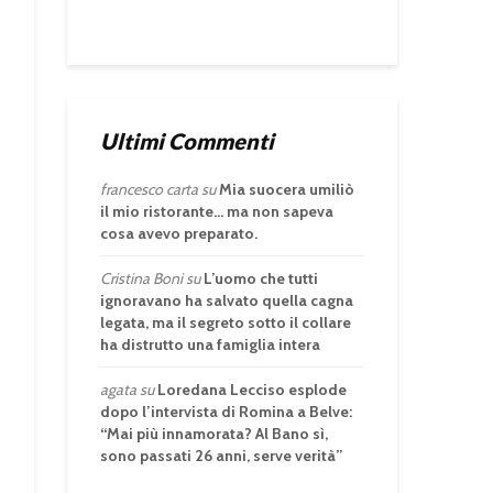
Ultimi Commenti
francesco carta
su
Mia suocera umiliò
il mio ristorante… ma non sapeva
cosa avevo preparato.
Cristina Boni
su
L’uomo che tutti
ignoravano ha salvato quella cagna
legata, ma il segreto sotto il collare
ha distrutto una famiglia intera
agata
su
Loredana Lecciso esplode
dopo l’intervista di Romina a Belve:
“Mai più innamorata? Al Bano sì,
sono passati 26 anni, serve verità”