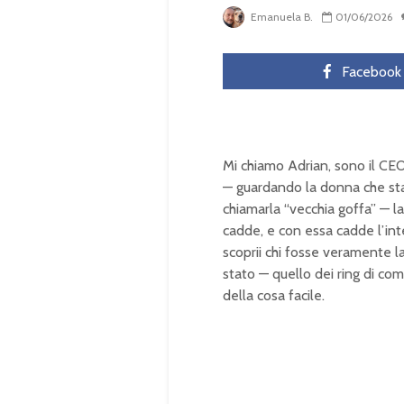
Emanuela B.
01/06/2026
Facebook
Mi chiamo Adrian, sono il CEO
— guardando la donna che sta
chiamarla “vecchia goffa” — 
cadde, e con essa cadde l’in
scoprii chi fosse veramente l
stato — quello dei ring di co
della cosa facile.