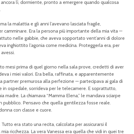
era ancora lì, dormiente, pronto a emergere quando qualcosa
.
a la malattia e gli anni l’avevano lasciata fragile,
 camminare. Era la persona più importante della mia vita —
ttuto nelle gabbie, che aveva sopportato vent’anni di dolore
va inghiottito l’agonia come medicina. Proteggerla era, per
 avessi.
o mesi prima di quel giorno nella sala prove, credetti di aver
eva i miei valori. Era bella, raffinata, e apparentemente
lla partner premurosa alla perfezione — partecipava ai gala di
te in ospedale, sorrideva per le telecamere. E soprattutto,
ia madre. La chiamava “Mamma Elena,” le mandava sciarpe
in pubblico. Pensavo che quella gentilezza fosse reale.
donna con classe e cuore.
tto era stato una recita, calcolata per assicurarsi il
mia ricchezza. La vera Vanessa era quella che vidi in quei tre