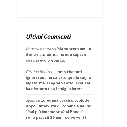
Ultimi Commenti
francesco carta
su
Mia suocera umiliò
il mio ristorante… ma non sapeva
cosa avevo preparato.
Cristina Boni
su
L’uomo che tutti
ignoravano ha salvato quella cagna
legata, ma il segreto sotto il collare
ha distrutto una famiglia intera
agata
su
Loredana Lecciso esplode
dopo l’intervista di Romina a Belve:
“Mai più innamorata? Al Bano sì,
sono passati 26 anni, serve verità”