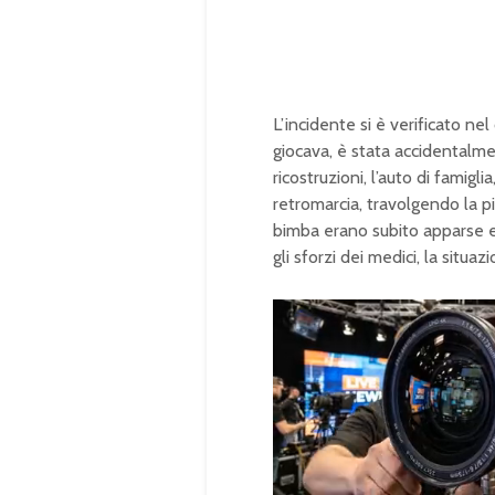
L’incidente si è verificato ne
giocava, è stata accidentalme
ricostruzioni, l’auto di fami
retromarcia, travolgendo la pi
bimba erano subito apparse 
gli sforzi dei medici, la situa
U
n
L
m
o