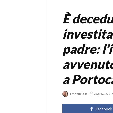
È decedu
investita
padre: l’
avvenuto 
a Portoc
Emanuela B.
29/05/2026
Facebook