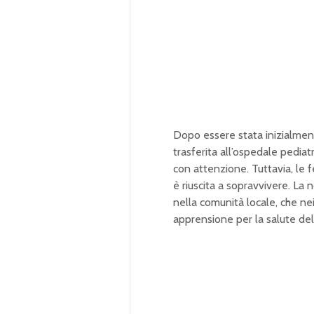
u
a
t
d
e
e
d
:
1
0
0
.
0
0
%
Dopo essere stata inizialmen
trasferita all’ospedale pediat
con attenzione. Tuttavia, le f
è riuscita a sopravvivere. La
nella comunità locale, che nei
apprensione per la salute de