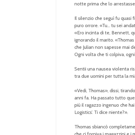
notte prima che lo arrestasse
Il silenzio che seguì fu quasi
puro orrore. «Tu… tu sei and
«Ero incinta di te, Bennett, 
ignorando il marito. «Thomas
che Julian non sapesse mai dell
Ogni volta che ti colpiva, ogni
Sentii una nausea violenta ris
tra due uomini per tutta la m
«Vedi, Thomas», dissi, tirando 
anni fa. Ha passato tutto que
più il ragazzo ingenuo che hai 
Logistics’. Ti dice niente?».
Thomas sbiancò completamente.
che ci forniva i magazzini e i 