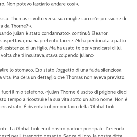
ro. Non potevo lasciarlo andare così».
 fisico. Thomas si voltò verso sua moglie con un’espressione di
ata da Thorne?».
quando Julian è stato condannato», continuò Eleanor,
 sospettava, ma ha preferito tacere. Mi ha perdonata a patto
’esistenza di un figlio. Ma ha usato te per vendicarsi di lui.
 volta che ti insultava, stava colpendo Julian».
alire lo stomaco. Ero stato l’oggetto di una faida silenziosa
ia vita. Ma c’era un dettaglio che Thomas non aveva previsto.
fuori il mio telefono. «Julian Thorne è uscito di prigione dieci
sto tempo a ricostruire la sua vita sotto un altro nome. Non è
incastrato. È diventato il proprietario della ‘Global Link
 La Global Link era il nostro partner principale, l’azienda
mezzi per il trasporto pesante. Senza di loro, la nostra ditta