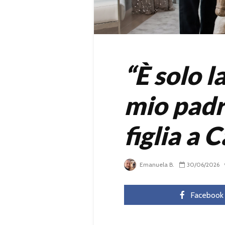
“È solo l
mio padr
figlia a
Emanuela B.
30/06/2026
Facebook