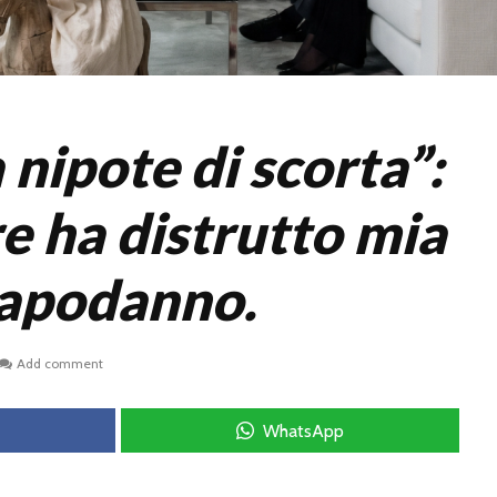
a nipote di scorta”:
e ha distrutto mia
 Capodanno.
Add comment
WhatsApp