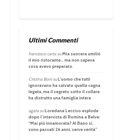
Ultimi Commenti
francesco carta
su
Mia suocera umiliò
il mio ristorante… ma non sapeva
cosa avevo preparato.
Cristina Boni
su
L’uomo che tutti
ignoravano ha salvato quella cagna
legata, ma il segreto sotto il collare
ha distrutto una famiglia intera
agata
su
Loredana Lecciso esplode
dopo l’intervista di Romina a Belve:
“Mai più innamorata? Al Bano sì,
sono passati 26 anni, serve verità”