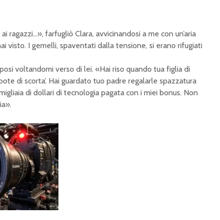
i ragazzi…», farfugliò Clara, avvicinandosi a me con un’aria
 visto. I gemelli, spaventati dalla tensione, si erano rifugiati
posi voltandomi verso di lei. «Hai riso quando tua figlia di
pote di scorta’. Hai guardato tuo padre regalarle spazzatura
 migliaia di dollari di tecnologia pagata con i miei bonus. Non
ia».