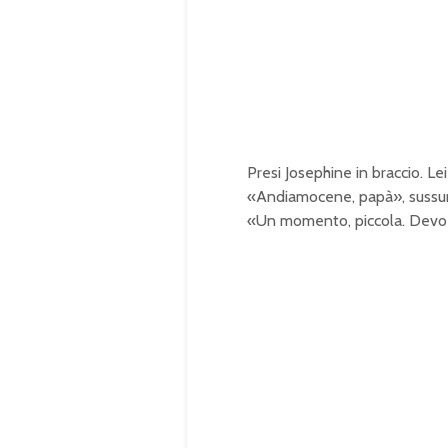
e
e
d
:
1
0
0
.
0
0
%
Presi Josephine in braccio. Lei
«Andiamocene, papà», sussurr
«Un momento, piccola. Devo s