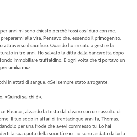
 per anni mi sono chiesto perché fossi così duro con me.
prepararmi alla vita. Pensavo che, essendo il primogenito,
o attraverso il sacrificio. Quando ho iniziato a gestire la
atturato in tre anni. Ho salvato la ditta dalla bancarotta dopo
 fondo immobiliare truffaldino. E ogni volta che ti portavo un
per umiliarmi».
chi iniettati di sangue. «Sei sempre stato arrogante,
. «Quindi sai chi è».
e Eleanor, alzando la testa dal divano con un sussulto di
orne. Il tuo socio in affari di trentacinque anni fa, Thomas.
ciandolo per una frode che avevi commesso tu. Lo hai
erti la sua quota della società e io… io sono andata da lui la