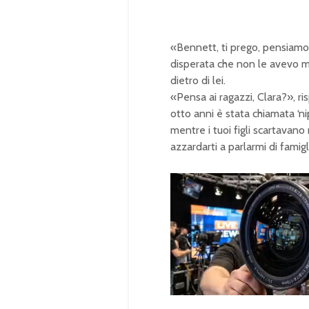
«Bennett, ti prego, pensiamo a
disperata che non le avevo mai
dietro di lei.
«Pensa ai ragazzi, Clara?», ris
otto anni è stata chiamata ‘ni
mentre i tuoi figli scartavano
azzardarti a parlarmi di famigl
U
n
L
m
o
u
a
t
d