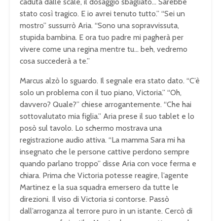
caduta dalle scale, il dosaggio sbagliato… Sarebbe
stato così tragico. E io avrei tenuto tutto.” “Sei un
mostro” sussurrò Aria. “Sono una sopravvissuta,
stupida bambina. E ora tuo padre mi pagherà per
vivere come una regina mentre tu… beh, vedremo
cosa succederà a te.”
Marcus alzò lo sguardo. Il segnale era stato dato. “C’è
solo un problema con il tuo piano, Victoria.” “Oh,
davvero? Quale?” chiese arrogantemente. “Che hai
sottovalutato mia figlia.” Aria prese il suo tablet e lo
posò sul tavolo. Lo schermo mostrava una
registrazione audio attiva. “La mamma Sara mi ha
insegnato che le persone cattive perdono sempre
quando parlano troppo” disse Aria con voce ferma e
chiara. Prima che Victoria potesse reagire, l’agente
Martinez e la sua squadra emersero da tutte le
direzioni. Il viso di Victoria si contorse. Passò
dall’arroganza al terrore puro in un istante. Cercò di