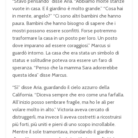
“Stavo pensando” disse Aria. “Abbiamo molte stanze
vuote in casa. E il giardino è molto grande.” “Cosa hai
in mente, angelo?” “Ci sono altri bambini che hanno
paura. Bambini che hanno bisogno di sapere che i
mostri possono essere sconfitti. Forse potremmo
trasformare la casa in un posto per loro. Un posto
dove imparano ad essere coraggiosi.” Marcus si
guardò intorno. La casa che era stata un simbolo di
status e solitudine poteva ora essere un faro di
speranza. “Penso che la mamma Sara adorerebbe
questa idea” disse Marcus.
“Sì” disse Aria, guardando il cielo azzurro della
California. “Diceva sempre che ero come una farfalla.
All’inizio posso sembrare fragile, ma ho le ali per
volare molto in alto.” Victoria aveva cercato di
distruggerli, ma invece li aveva costretti a ricostruirsi
più forti, più uniti e pieni di uno scopo incrollabile.
Mentre il sole tramontava, inondando il giardino