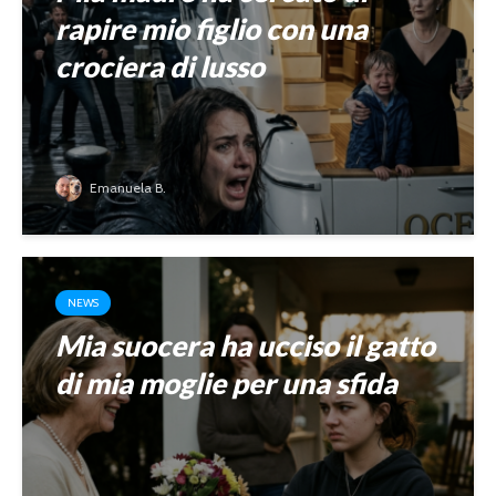
rapire mio figlio con una
crociera di lusso
Emanuela B.
NEWS
Mia suocera ha ucciso il gatto
di mia moglie per una sfida