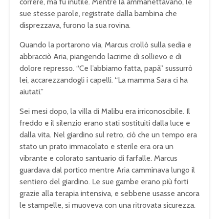
correre, ma fu inutile. Mentre la ammanettavano, le
sue stesse parole, registrate dalla bambina che
disprezzava, furono la sua rovina.
Quando la portarono via, Marcus crollò sulla sedia e
abbracciò Aria, piangendo lacrime di sollievo e di
dolore represso. “Ce l’abbiamo fatta, papà” sussurrò
lei, accarezzandogli i capelli. “La mamma Sara ci ha
aiutati.”
Sei mesi dopo, la villa di Malibu era irriconoscibile. Il
freddo e il silenzio erano stati sostituiti dalla luce e
dalla vita. Nel giardino sul retro, ciò che un tempo era
stato un prato immacolato e sterile era ora un
vibrante e colorato santuario di farfalle. Marcus
guardava dal portico mentre Aria camminava lungo il
sentiero del giardino. Le sue gambe erano più forti
grazie alla terapia intensiva, e sebbene usasse ancora
le stampelle, si muoveva con una ritrovata sicurezza.