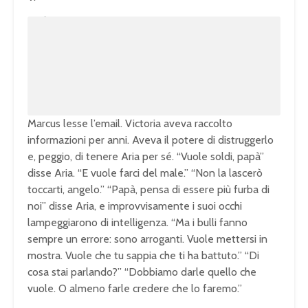
U
n
L
m
o
u
a
t
d
e
e
d
:
1
0
0
.
0
0
%
Marcus lesse l’email. Victoria aveva raccolto
informazioni per anni. Aveva il potere di distruggerlo
e, peggio, di tenere Aria per sé. “Vuole soldi, papà”
disse Aria. “E vuole farci del male.” “Non la lascerò
toccarti, angelo.” “Papà, pensa di essere più furba di
noi” disse Aria, e improvvisamente i suoi occhi
lampeggiarono di intelligenza. “Ma i bulli fanno
sempre un errore: sono arroganti. Vuole mettersi in
mostra. Vuole che tu sappia che ti ha battuto.” “Di
cosa stai parlando?” “Dobbiamo darle quello che
vuole. O almeno farle credere che lo faremo.”