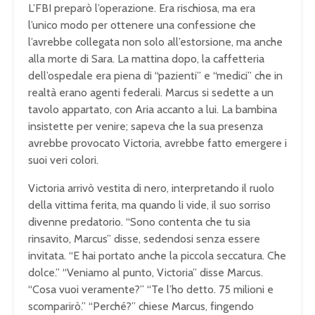
L’FBI preparò l’operazione. Era rischiosa, ma era
l’unico modo per ottenere una confessione che
l’avrebbe collegata non solo all’estorsione, ma anche
alla morte di Sara. La mattina dopo, la caffetteria
dell’ospedale era piena di “pazienti” e “medici” che in
realtà erano agenti federali. Marcus si sedette a un
tavolo appartato, con Aria accanto a lui. La bambina
insistette per venire; sapeva che la sua presenza
avrebbe provocato Victoria, avrebbe fatto emergere i
suoi veri colori.
Victoria arrivò vestita di nero, interpretando il ruolo
della vittima ferita, ma quando li vide, il suo sorriso
divenne predatorio. “Sono contenta che tu sia
rinsavito, Marcus” disse, sedendosi senza essere
invitata. “E hai portato anche la piccola seccatura. Che
dolce.” “Veniamo al punto, Victoria” disse Marcus.
“Cosa vuoi veramente?” “Te l’ho detto. 75 milioni e
scomparirò.” “Perché?” chiese Marcus, fingendo