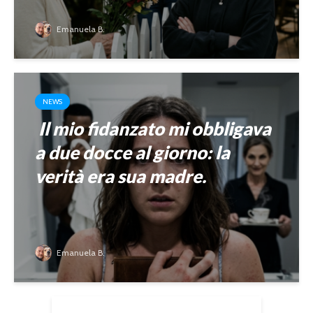
Emanuela B.
NEWS
Il mio fidanzato mi obbligava
a due docce al giorno: la
verità era sua madre.
Emanuela B.