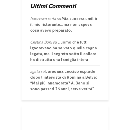
Ultimi Commenti
francesco carta
su
Mia suocera umiliò
il mio ristorante… ma non sapeva
cosa avevo preparato.
Cristina Boni
su
L’uomo che tutti
ignoravano ha salvato quella cagna
legata, ma il segreto sotto il collare
ha distrutto una famiglia intera
agata
su
Loredana Lecciso esplode
dopo l’intervista di Romina a Belve:
“Mai più innamorata? Al Bano sì,
sono passati 26 anni, serve verità”