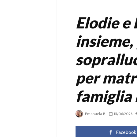
Elodie e 
insieme,
soprallu
per matr
famiglia 
Emanuela B.
15/06/2026
Facebook