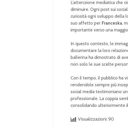
L’attenzione mediatica che ci
diminuire. Ogni post sui soci
curiosità ogni sviluppo della l
suo affetto per
Franceska
, m
importante verso una maggiore
In questo contesto, le immag
documentare la loro relazione
ballerina ha dimostrato di av
non solo le sue scelte persona
Con il tempo, il pubblico ha 
rendendole sempre più insepar
social media testimoniano un 
professionale. La coppia sem
consolidando ulteriormente il
Visualizzazioni:
90