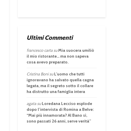
Ultimi Commenti
francesco carta
su
Mia suocera umiliò
il mio ristorante… ma non sapeva
cosa avevo preparato.
Cristina Boni
su
L’uomo che tutti
ignoravano ha salvato quella cagna
legata, ma il segreto sotto il collare
ha distrutto una famiglia intera
agata
su
Loredana Lecciso esplode
dopo l’intervista di Romina a Belve:
“Mai più innamorata? Al Bano sì,
sono passati 26 anni, serve verità”