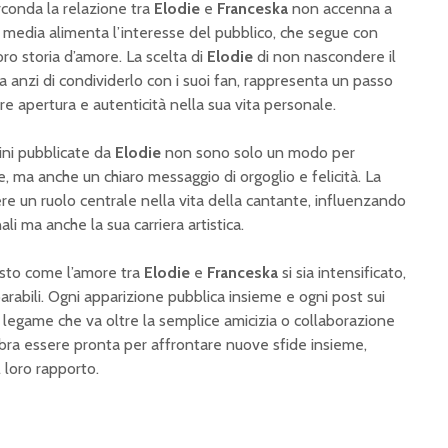
rconda la relazione tra
Elodie
e
Franceska
non accenna a
al media alimenta l’interesse del pubblico, che segue con
oro storia d’amore. La scelta di
Elodie
di non nascondere il
a anzi di condividerlo con i suoi fan, rappresenta un passo
 apertura e autenticità nella sua vita personale.
ini pubblicate da
Elodie
non sono solo un modo per
, ma anche un chiaro messaggio di orgoglio e felicità. La
ere un ruolo centrale nella vita della cantante, influenzando
li ma anche la sua carriera artistica.
visto come l’amore tra
Elodie
e
Franceska
si sia intensificato,
abili. Ogni apparizione pubblica insieme e ogni post sui
legame che va oltre la semplice amicizia o collaborazione
bra essere pronta per affrontare nuove sfide insieme,
 loro rapporto.