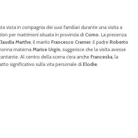
ta vista in compagnia dei suoi familiari durante una visita a
tion per matrimoni situata in provincia di
Como
. La presenza
Claudia Marthe
, il marito
Francesco Cramer
, il padre
Roberto
 nonna materna
Marise Urgin
, suggerisce che la visita avesse
 cantante. Al centro della scena c’era anche
Franceska
, la
tto significativo sulla vita personale di
Elodie
.