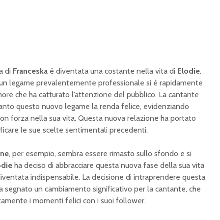
a di
Franceska
è diventata una costante nella vita di
Elodie
.
e un legame prevalentemente professionale si è rapidamente
more che ha catturato l’attenzione del pubblico. La cantante
anto questo nuovo legame la renda felice, evidenziando
con forza nella sua vita. Questa nuova relazione ha portato
ficare le sue scelte sentimentali precedenti.
one
, per esempio, sembra essere rimasto sullo sfondo e si
odie
ha deciso di abbracciare questa nuova fase della sua vita
 diventata indispensabile. La decisione di intraprendere questa
 segnato un cambiamento significativo per la cantante, che
tamente i momenti felici con i suoi follower.