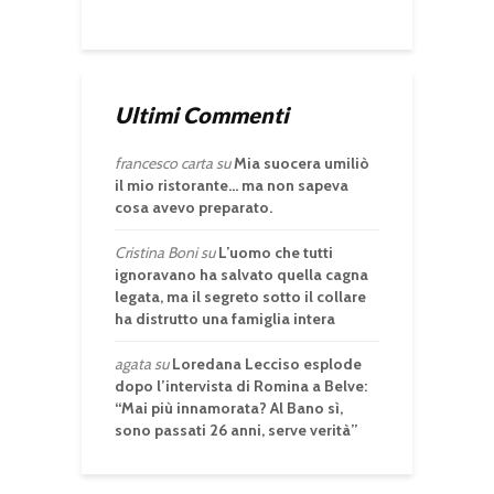
Ultimi Commenti
francesco carta
su
Mia suocera umiliò
il mio ristorante… ma non sapeva
cosa avevo preparato.
Cristina Boni
su
L’uomo che tutti
ignoravano ha salvato quella cagna
legata, ma il segreto sotto il collare
ha distrutto una famiglia intera
agata
su
Loredana Lecciso esplode
dopo l’intervista di Romina a Belve:
“Mai più innamorata? Al Bano sì,
sono passati 26 anni, serve verità”