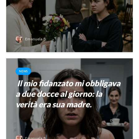
Emanuela B.
NEWS
Il mio fidanzato mi obbligava
a due docce al giorno: la
verità era sua madre.
Emanuela B.