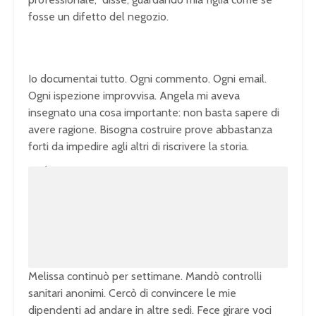
fosse un difetto del negozio.
Io documentai tutto. Ogni commento. Ogni email.
Ogni ispezione improvvisa. Angela mi aveva
insegnato una cosa importante: non basta sapere di
avere ragione. Bisogna costruire prove abbastanza
forti da impedire agli altri di riscrivere la storia.
U
n
L
m
o
u
a
t
d
e
e
d
:
1
0
0
.
0
0
%
Melissa continuò per settimane. Mandò controlli
sanitari anonimi. Cercò di convincere le mie
dipendenti ad andare in altre sedi. Fece girare voci