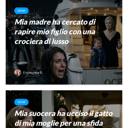
NEWS
Mia madre ha cercato di
rapire mio figlio con una
crociera di lusso
Emanuela B.
NEWS
Mia suocera ha ucciso il gatto
di mia moglie per una sfida