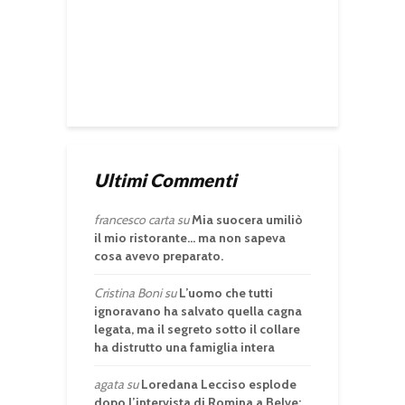
Ultimi Commenti
francesco carta
su
Mia suocera umiliò
il mio ristorante… ma non sapeva
cosa avevo preparato.
Cristina Boni
su
L’uomo che tutti
ignoravano ha salvato quella cagna
legata, ma il segreto sotto il collare
ha distrutto una famiglia intera
agata
su
Loredana Lecciso esplode
dopo l’intervista di Romina a Belve: