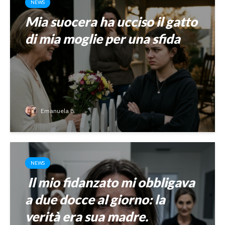
NEWS
Mia suocera ha ucciso il gatto
di mia moglie per una sfida
Emanuela B.
NEWS
Il mio fidanzato mi obbligava
a due docce al giorno: la
verità era sua madre.