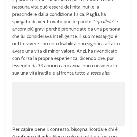
nessuna vita può essere definita inutile, a
prescindere dalla condizione fisica.
Paglia
ha
spiegato di aver trovato quelle parole
“squallide”
e
ancora più gravi perché pronunciate da una persona
che lui considerava intelligente. Il suo messaggio è
netto: vivere con una disabilità non significa affatto
avere una vita di minor valore. Anzi, ha rivendicato
con forza la propria esperienza, dicendo che, pur
essendo da 33 anni in carrozzina, non considera la
sua una vita inutile e affronta tutto
a testa alta
.
U
n
L
m
o
u
a
t
d
e
e
d
:
1
0
0
.
0
0
%
Per capire bene il contesto, bisogna ricordare chi è
Gianfranco Paglia
. Non è solo un militare ferito in