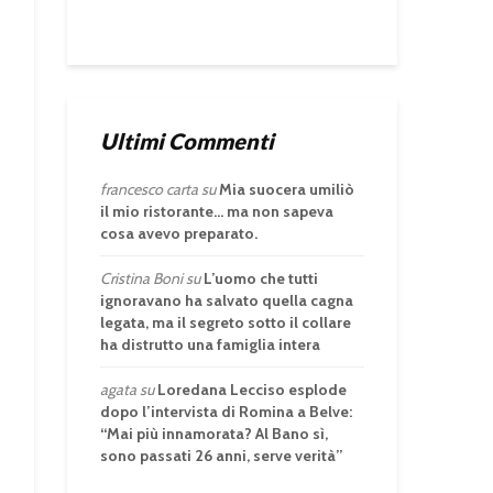
Ultimi Commenti
francesco carta
su
Mia suocera umiliò
il mio ristorante… ma non sapeva
cosa avevo preparato.
Cristina Boni
su
L’uomo che tutti
ignoravano ha salvato quella cagna
legata, ma il segreto sotto il collare
ha distrutto una famiglia intera
agata
su
Loredana Lecciso esplode
dopo l’intervista di Romina a Belve:
“Mai più innamorata? Al Bano sì,
sono passati 26 anni, serve verità”