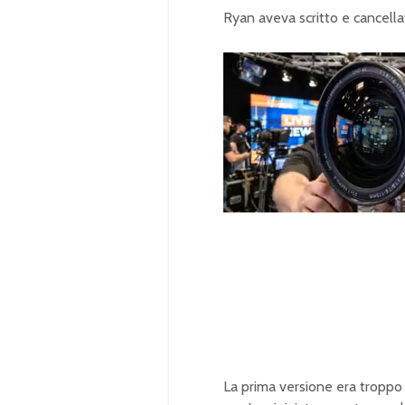
Ryan aveva scritto e cancella
U
n
L
m
o
u
a
t
d
e
e
d
:
1
0
0
.
0
0
%
La prima versione era troppo lu