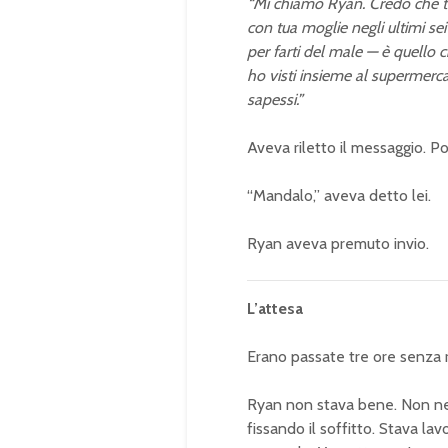
“Mi chiamo Ryan. Credo che tu 
con tua moglie negli ultimi se
per farti del male — è quello c
ho visti insieme al supermerc
sapessi.”
Aveva riletto il messaggio. Po
“Mandalo,” aveva detto lei.
Ryan aveva premuto invio.
L’attesa
Erano passate tre ore senza r
Ryan non stava bene. Non ne
fissando il soffitto. Stava l