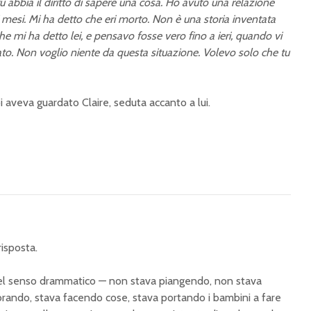
abbia il diritto di sapere una cosa. Ho avuto una relazione
i mesi. Mi ha detto che eri morto. Non è una storia inventata
he mi ha detto lei, e pensavo fosse vero fino a ieri, quando vi
ato. Non voglio niente da questa situazione. Volevo solo che tu
i aveva guardato Claire, seduta accanto a lui.
isposta.
l senso drammatico — non stava piangendo, non stava
avorando, stava facendo cose, stava portando i bambini a fare