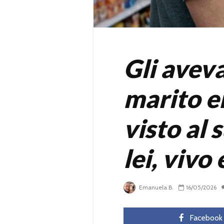
Gli avev
marito er
visto al
lei, vivo
Emanuela B.
16/05/2026
Facebook