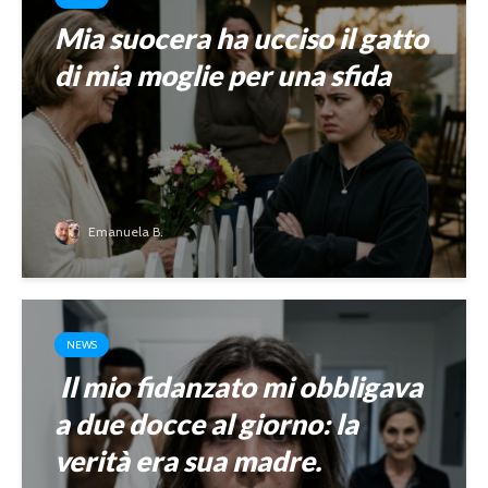
Mia suocera ha ucciso il gatto
di mia moglie per una sfida
Emanuela B.
NEWS
Il mio fidanzato mi obbligava
a due docce al giorno: la
verità era sua madre.