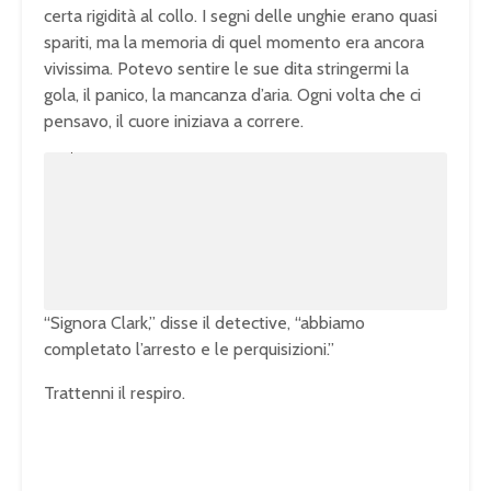
certa rigidità al collo. I segni delle unghie erano quasi
spariti, ma la memoria di quel momento era ancora
vivissima. Potevo sentire le sue dita stringermi la
gola, il panico, la mancanza d’aria. Ogni volta che ci
pensavo, il cuore iniziava a correre.
U
n
L
m
o
u
a
t
d
e
e
d
:
1
0
0
.
0
0
%
“Signora Clark,” disse il detective, “abbiamo
completato l’arresto e le perquisizioni.”
Trattenni il respiro.