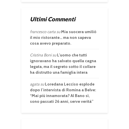
Ultimi Commenti
francesco carta
su
Mia suocera umiliò
il mio ristorante… ma non sapeva
cosa avevo preparato.
Cristina Boni
su
L’uomo che tutti
ignoravano ha salvato quella cagna
legata, ma il segreto sotto il collare
ha distrutto una famiglia intera
agata
su
Loredana Lecciso esplode
dopo l’intervista di Romina a Belve:
“Mai più innamorata? Al Bano sì,
sono passati 26 anni, serve verità”