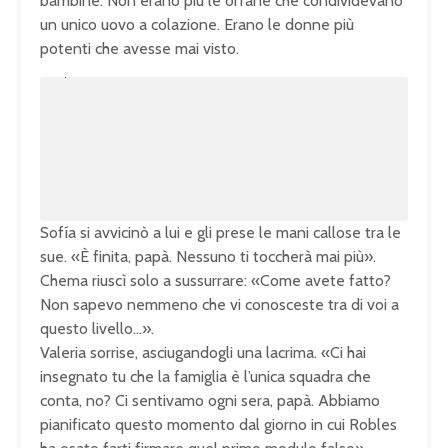
bambine. Non erano più le orfane che condividevano
un unico uovo a colazione. Erano le donne più
potenti che avesse mai visto.
U
n
L
m
o
u
a
t
d
e
e
d
:
1
0
0
.
0
0
%
Sofía si avvicinò a lui e gli prese le mani callose tra le
sue. «È finita, papà. Nessuno ti toccherà mai più».
Chema riuscì solo a sussurrare: «Come avete fatto?
Non sapevo nemmeno che vi conosceste tra di voi a
questo livello…».
Valeria sorrise, asciugandogli una lacrima. «Ci hai
insegnato tu che la famiglia è l’unica squadra che
conta, no? Ci sentivamo ogni sera, papà. Abbiamo
pianificato questo momento dal giorno in cui Robles