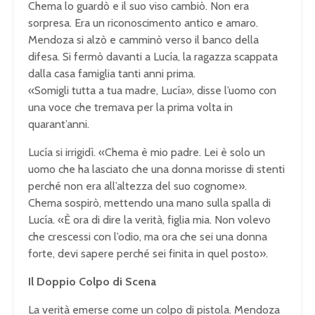
Chema lo guardò e il suo viso cambiò. Non era
sorpresa. Era un riconoscimento antico e amaro.
Mendoza si alzò e camminò verso il banco della
difesa. Si fermò davanti a Lucía, la ragazza scappata
dalla casa famiglia tanti anni prima.
«Somigli tutta a tua madre, Lucía», disse l’uomo con
una voce che tremava per la prima volta in
quarant’anni.
Lucía si irrigidì. «Chema è mio padre. Lei è solo un
uomo che ha lasciato che una donna morisse di stenti
perché non era all’altezza del suo cognome».
Chema sospirò, mettendo una mano sulla spalla di
Lucía. «È ora di dire la verità, figlia mia. Non volevo
che crescessi con l’odio, ma ora che sei una donna
forte, devi sapere perché sei finita in quel posto».
Il Doppio Colpo di Scena
La verità emerse come un colpo di pistola. Mendoza