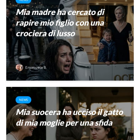
Mia madre ha cercato di
rapire mio figlio con una
crociera di lusso
Emanuela B.
NEWS
Mia suocera ha ucciso il gatto
di mia moglie per una sfida