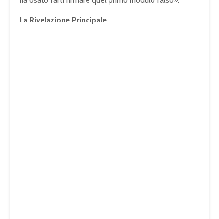
ha osato farti firmare quel primo modulo falso».
La Rivelazione Principale