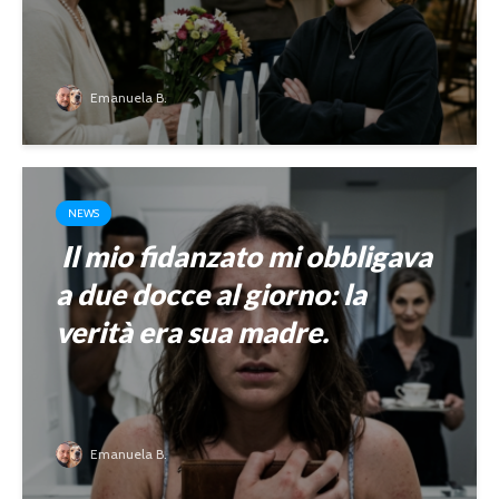
Emanuela B.
NEWS
Il mio fidanzato mi obbligava
a due docce al giorno: la
verità era sua madre.
Emanuela B.