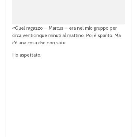
0
0
%
«Quel ragazzo — Marcus — era nel mio gruppo per
circa venticinque minuti al mattino. Poi è sparito. Ma
c’è una cosa che non sai.»
Ho aspettato.