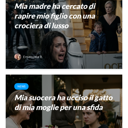
Mia madre ha cercato di
rapire mio figlio con una
crociera di lusso
Emanuela B.
NEWS
Mia suocera ha ucciso il gatto
di mia moglie per una sfida