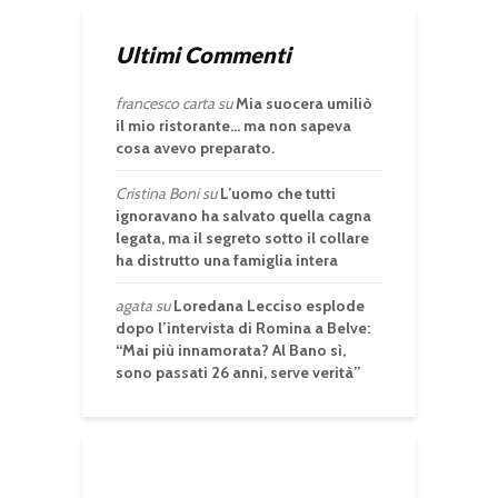
Ultimi Commenti
francesco carta
su
Mia suocera umiliò
il mio ristorante… ma non sapeva
cosa avevo preparato.
Cristina Boni
su
L’uomo che tutti
ignoravano ha salvato quella cagna
legata, ma il segreto sotto il collare
ha distrutto una famiglia intera
agata
su
Loredana Lecciso esplode
dopo l’intervista di Romina a Belve:
“Mai più innamorata? Al Bano sì,
sono passati 26 anni, serve verità”