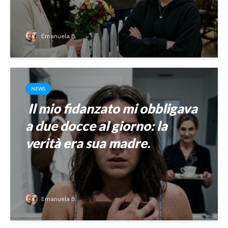
Emanuela B.
NEWS
Il mio fidanzato mi obbligava
a due docce al giorno: la
verità era sua madre.
Emanuela B.