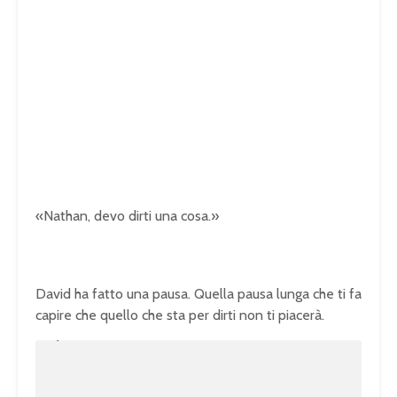
«Nathan, devo dirti una cosa.»
David ha fatto una pausa. Quella pausa lunga che ti fa
capire che quello che sta per dirti non ti piacerà.
U
n
L
m
o
u
a
t
d
e
e
d
:
1
0
0
.