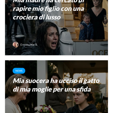
rapire mio figlio con una
crociera di lusso
Emanuela B.
NEWS
Mia suocera ha ucciso il gatto
di mia moglie per una sfida