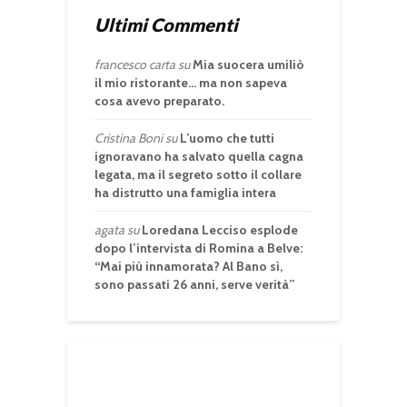
Ultimi Commenti
francesco carta
su
Mia suocera umiliò
il mio ristorante… ma non sapeva
cosa avevo preparato.
Cristina Boni
su
L’uomo che tutti
ignoravano ha salvato quella cagna
legata, ma il segreto sotto il collare
ha distrutto una famiglia intera
agata
su
Loredana Lecciso esplode
dopo l’intervista di Romina a Belve:
“Mai più innamorata? Al Bano sì,
sono passati 26 anni, serve verità”