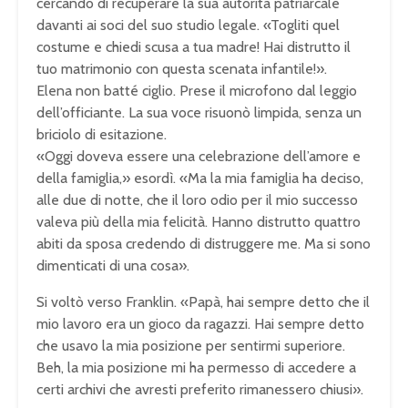
cercando di recuperare la sua autorità patriarcale
davanti ai soci del suo studio legale. «Togliti quel
costume e chiedi scusa a tua madre! Hai distrutto il
tuo matrimonio con questa scenata infantile!».
Elena non batté ciglio. Prese il microfono dal leggio
dell’officiante. La sua voce risuonò limpida, senza un
briciolo di esitazione.
«Oggi doveva essere una celebrazione dell’amore e
della famiglia,» esordì. «Ma la mia famiglia ha deciso,
alle due di notte, che il loro odio per il mio successo
valeva più della mia felicità. Hanno distrutto quattro
abiti da sposa credendo di distruggere me. Ma si sono
dimenticati di una cosa».
Si voltò verso Franklin. «Papà, hai sempre detto che il
mio lavoro era un gioco da ragazzi. Hai sempre detto
che usavo la mia posizione per sentirmi superiore.
Beh, la mia posizione mi ha permesso di accedere a
certi archivi che avresti preferito rimanessero chiusi».