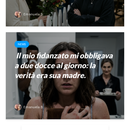
Emanuela B.
NEWS
Il mio fidanzato mi obbligava
a due docce al giorno: la
verità era sua madre.
Emanuela B.