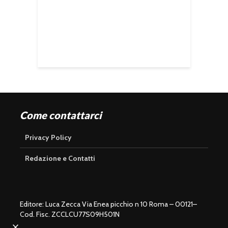
Come contattarci
Privacy Policy
Redazione e Contatti
Editore: Luca Zecca Via Enea picchio n 10 Roma – 00121–
Cod. Fisc. ZCCLCU77S09H501N
U
n
L
m
o