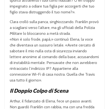
sporco attraverso i tuoi conti fiduciari? O eri troppo
impegnato a odiare tua figlia per accorgerti che tuo
figlio stava distruggendo il tuo nome?».
Clara crollò sulla panca, singhiozzando. Franklin provò
a scagliarsi verso l’altare, ma gli ufficiali della Polizia
Militare lo bloccarono a metà strada.
«Non è solo frode, papà,» continuò Elena, la voce
che diventava un sussurro letale. «Avete cercato di
sabotare il mio nulla osta di sicurezza inviando
lettere anonime al comando della base, accusandomi
di instabilità mentale. Pensavate che non avrebbero
rintracciato l’indirizzo IP? Appartiene alla
connessione Wi-Fi di casa nostra. Quella che Travis
usa tutto il giorno».
Il Doppio Colpo di Scena
Arthur, il fidanzato di Elena, fece un passo avanti.
Non guardò Franklin con rabbia, ma con una fredda