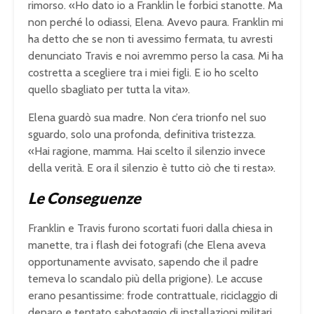
rimorso. «Ho dato io a Franklin le forbici stanotte. Ma
non perché lo odiassi, Elena. Avevo paura. Franklin mi
ha detto che se non ti avessimo fermata, tu avresti
denunciato Travis e noi avremmo perso la casa. Mi ha
costretta a scegliere tra i miei figli. E io ho scelto
quello sbagliato per tutta la vita».
Elena guardò sua madre. Non c’era trionfo nel suo
sguardo, solo una profonda, definitiva tristezza.
«Hai ragione, mamma. Hai scelto il silenzio invece
della verità. E ora il silenzio è tutto ciò che ti resta».
Le Conseguenze
Franklin e Travis furono scortati fuori dalla chiesa in
manette, tra i flash dei fotografi (che Elena aveva
opportunamente avvisato, sapendo che il padre
temeva lo scandalo più della prigione). Le accuse
erano pesantissime: frode contrattuale, riciclaggio di
denaro e tentato sabotaggio di installazioni militari.