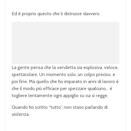
Ed è proprio questo che li distrusse davvero.
U
n
L
m
o
u
a
t
d
e
e
d
:
1
0
0
.
0
0
%
La gente pensa che la vendetta sia esplosiva, veloce,
spettacolare. Un momento solo, un colpo preciso, e
poi fine. Ma quello che ho imparato in anni di lavoro è
che il modo più efficace per spezzare qualcuno… è
togliere lentamente ogni appiglio su cui si regge.
Quando ho scritto “tutto”, non stavo parlando di
violenza.