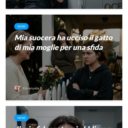
NEWS
Mia suocera ha ucciso il gatto
di mia moglie per una sfida
Emanuela B.
NEWS