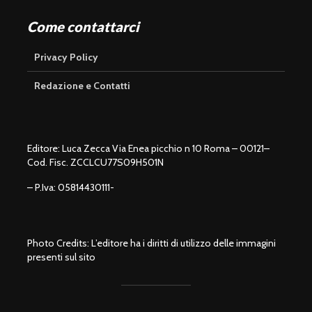
Come contattarci
Privacy Policy
Redazione e Contatti
Editore: Luca Zecca Via Enea picchio n 10 Roma – 00121–
Cod. Fisc. ZCCLCU77S09H501N
– P.Iva: 05814430111-
Photo Credits: L’editore ha i diritti di utilizzo delle immagini
presenti sul sito