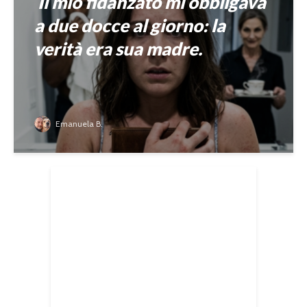
Il mio fidanzato mi obbligava
a due docce al giorno: la
verità era sua madre.
Emanuela B.