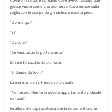
trovato in saldo, e l’armadio dove avevo lasciato due
grucce vuote come una promessa. Clara rimase sulla
soglia con le scarpe da ginnastica ancora ai piedi.
“Dormo qui?”
“Sì.”
“Da sola?”
“Se vuoi, lascio la porta aperta.”
Strinse l’orsacchiotto più forte.
“Si chiude da fuori?”
La mia mano si raffreddò sullo stipite.
“No, tesoro. Niente in questo appartamento si chiude
da fuori.”
Fu allora che capii qualcosa che la documentazione