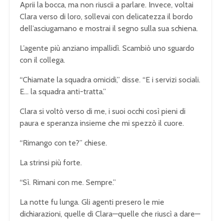
Aprii la bocca, ma non riuscii a parlare. Invece, voltai
Clara verso di loro, sollevai con delicatezza il bordo
dell’asciugamano e mostrai il segno sulla sua schiena.
L’agente più anziano impallidì. Scambiò uno sguardo
con il collega.
“Chiamate la squadra omicidi,” disse. “E i servizi sociali.
E… la squadra anti-tratta.”
Clara si voltò verso di me, i suoi occhi così pieni di
paura e speranza insieme che mi spezzò il cuore.
“Rimango con te?” chiese.
La strinsi più forte.
“Sì. Rimani con me. Sempre.”
La notte fu lunga. Gli agenti presero le mie
dichiarazioni, quelle di Clara—quelle che riuscì a dare—