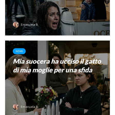
Emanuela B.
NEWS
Mia suocera ha ucciso il gatto
di mia moglie per una sfida
Emanuela B.