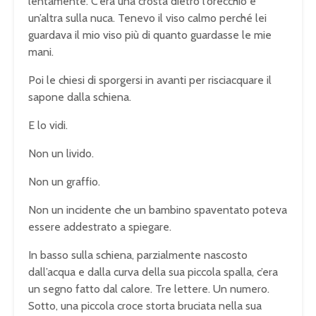
lentamente. C’era una crosta dietro l’orecchio e
un’altra sulla nuca. Tenevo il viso calmo perché lei
guardava il mio viso più di quanto guardasse le mie
mani.
Poi le chiesi di sporgersi in avanti per risciacquare il
sapone dalla schiena.
E lo vidi.
Non un livido.
Non un graffio.
Non un incidente che un bambino spaventato poteva
essere addestrato a spiegare.
In basso sulla schiena, parzialmente nascosto
dall’acqua e dalla curva della sua piccola spalla, c’era
un segno fatto dal calore. Tre lettere. Un numero.
Sotto, una piccola croce storta bruciata nella sua