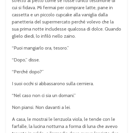
stretto al petto come se fosse l’unico testimone di
cui si fidava. Mi fermai per comprare latte, pane in
cassetta e un piccolo cupcake alla vaniglia dalla
panetteria del supermercato perché volevo che la
sua prima notte includesse qualcosa di dolce. Quando
glielo diedi, lo infilò nello zaino.
“Puoi mangiarlo ora, tesoro.”
“Dopo,” disse.
“Perché dopo?”
I suoi occhi si abbassarono sulla cerniera.
“Nel caso non ci sia un domani.”
Non piansi. Non davanti a lei.
A casa, le mostrai le lenzuola viola, le tende con le
farfalle, la lucina notturna a forma di luna che avevo