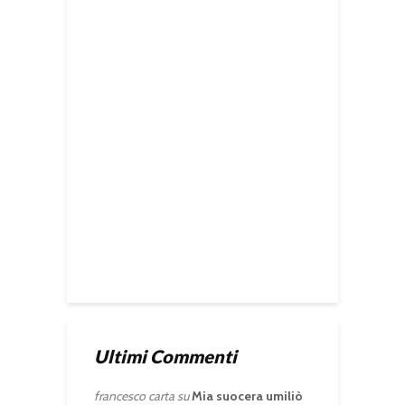
Ultimi Commenti
francesco carta
su
Mia suocera umiliò