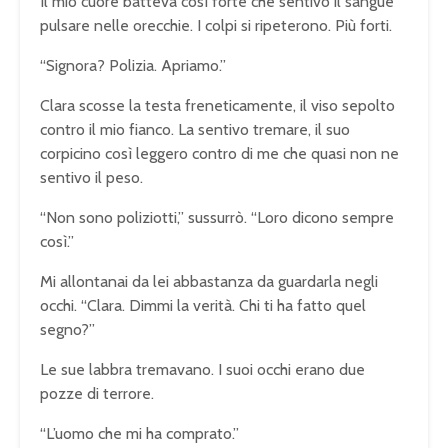
Il mio cuore batteva così forte che sentivo il sangue
pulsare nelle orecchie. I colpi si ripeterono. Più forti.
“Signora? Polizia. Apriamo.”
Clara scosse la testa freneticamente, il viso sepolto
contro il mio fianco. La sentivo tremare, il suo
corpicino così leggero contro di me che quasi non ne
sentivo il peso.
“Non sono poliziotti,” sussurrò. “Loro dicono sempre
così.”
Mi allontanai da lei abbastanza da guardarla negli
occhi. “Clara. Dimmi la verità. Chi ti ha fatto quel
segno?”
Le sue labbra tremavano. I suoi occhi erano due
pozze di terrore.
“L’uomo che mi ha comprato.”