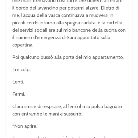
mie mani tremavano così forte che dovetti afferrare
il bordo del lavandino per potermi alzare. Dietro di
me, l’acqua della vasca continuava a muoversi in
piccoli cerchi intorno alla spugna caduta, e la cartella
dei servizi sociali era sul mio bancone della cucina con
il numero d’emergenza di Sara appuntato sulla
copertina.
Poi qualcuno bussò alla porta del mio appartamento.
Tre colpi.
Lenti.
Fermi.
Clara smise di respirare, afferrò il mio polso bagnato
con entrambe le mani e sussurrò:
“Non aprire.”