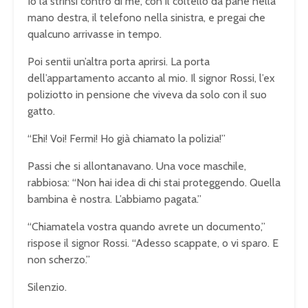
Io la strinsi contro di me, con il coltello da pane nella
mano destra, il telefono nella sinistra, e pregai che
qualcuno arrivasse in tempo.
Poi sentii un’altra porta aprirsi. La porta
dell’appartamento accanto al mio. Il signor Rossi, l’ex
poliziotto in pensione che viveva da solo con il suo
gatto.
“Ehi! Voi! Fermi! Ho già chiamato la polizia!”
Passi che si allontanavano. Una voce maschile,
rabbiosa: “Non hai idea di chi stai proteggendo. Quella
bambina è nostra. L’abbiamo pagata.”
“Chiamatela vostra quando avrete un documento,”
rispose il signor Rossi. “Adesso scappate, o vi sparo. E
non scherzo.”
Silenzio.