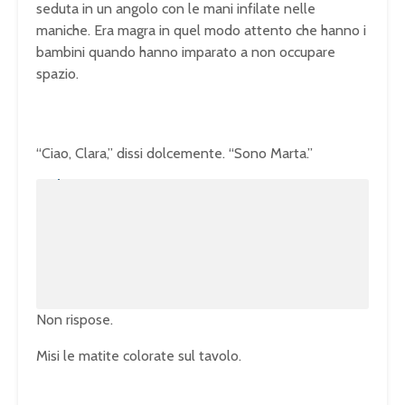
seduta in un angolo con le mani infilate nelle
maniche. Era magra in quel modo attento che hanno i
bambini quando hanno imparato a non occupare
spazio.
“Ciao, Clara,” dissi dolcemente. “Sono Marta.”
U
n
L
m
o
u
a
t
d
e
e
d
:
1
0
0
.
0
0
%
Non rispose.
Misi le matite colorate sul tavolo.