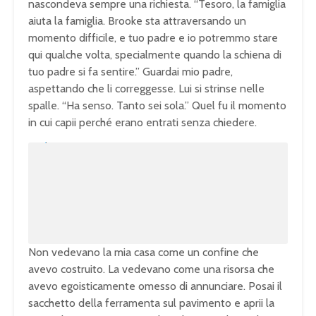
nascondeva sempre una richiesta. “Tesoro, la famiglia
aiuta la famiglia. Brooke sta attraversando un
momento difficile, e tuo padre e io potremmo stare
qui qualche volta, specialmente quando la schiena di
tuo padre si fa sentire.” Guardai mio padre,
aspettando che li correggesse. Lui si strinse nelle
spalle. “Ha senso. Tanto sei sola.” Quel fu il momento
in cui capii perché erano entrati senza chiedere.
U
n
L
m
o
u
a
t
d
e
e
d
:
1
0
0
.
0
0
%
Non vedevano la mia casa come un confine che
avevo costruito. La vedevano come una risorsa che
avevo egoisticamente omesso di annunciare. Posai il
sacchetto della ferramenta sul pavimento e aprii la