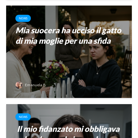
NEWS
Mia suocera ha ucciso il gatto
di mia moglie per una sfida
Emanuela B.
NEWS
Il mio fidanzato mi obbligava