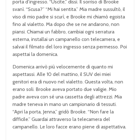
porta d’ingresso. “Uscite,” dissi. Il sorriso di Brooke
svanì. “Scusa?” “Mi hai sentita.” Mia madre sussultò, il
viso di mio padre si scurì, e Brooke mi chiamò egoista
fino al vialetto. Ma dopo che se ne andarono, non
piansi. Chiamai un fabbro, cambiai ogni serratura
esterna, installai un campanello con telecamera, e
salvai il filmato del loro ingresso senza permesso. Poi
aspettai la domenica.
Domenica arrivò più velocemente di quanto mi
aspettassi. Alle 10 del mattino, il SUV dei miei
genitori era di nuovo nel vialetto. Questa volta, non
erano soli. Brooke aveva portato due valigie. Mio
padre aveva con sé una cassetta degli attrezzi. Mia
madre teneva in mano un campionario di tessuti.
“Apri la porta, Jenna,” gridò Brooke. “Non fare la
difficile.” Guardai attraverso la telecamera del
campanello. Le loro facce erano piene di aspettativa.