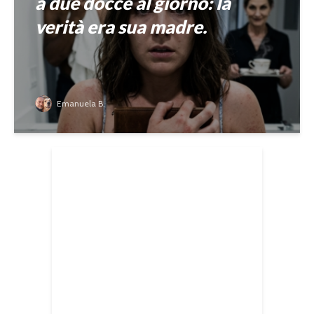
a due docce al giorno: la
verità era sua madre.
Emanuela B.