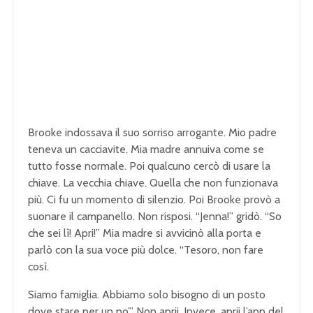
Brooke indossava il suo sorriso arrogante. Mio padre
teneva un cacciavite. Mia madre annuiva come se
tutto fosse normale. Poi qualcuno cercò di usare la
chiave. La vecchia chiave. Quella che non funzionava
più. Ci fu un momento di silenzio. Poi Brooke provò a
suonare il campanello. Non risposi. “Jenna!” gridò. “So
che sei lì! Apri!” Mia madre si avvicinò alla porta e
parlò con la sua voce più dolce. “Tesoro, non fare
così.
Siamo famiglia. Abbiamo solo bisogno di un posto
dove stare per un po’.” Non aprii. Invece, aprii l’app del