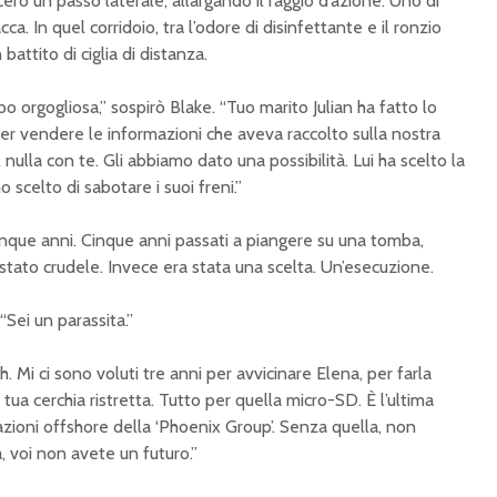
ero un passo laterale, allargando il raggio d’azione. Uno di
ca. In quel corridoio, tra l’odore di disinfettante e il ronzio
battito di ciglia di distanza.
o orgogliosa,” sospirò Blake. “Tuo marito Julian ha fatto lo
er vendere le informazioni che aveva raccolto sulla nostra
l nulla con te. Gli abbiamo dato una possibilità. Lui ha scelto la
 scelto di sabotare i suoi freni.”
inque anni. Cinque anni passati a piangere su una tomba,
 stato crudele. Invece era stata una scelta. Un’esecuzione.
 “Sei un parassita.”
. Mi ci sono voluti tre anni per avvicinare Elena, per farla
tua cerchia ristretta. Tutto per quella micro-SD. È l’ultima
azioni offshore della ‘Phoenix Group’. Senza quella, non
, voi non avete un futuro.”