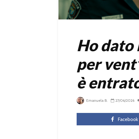
Ho dato l
per vent’
è entrato
Emanuela B.
27/06/2026
Facebook