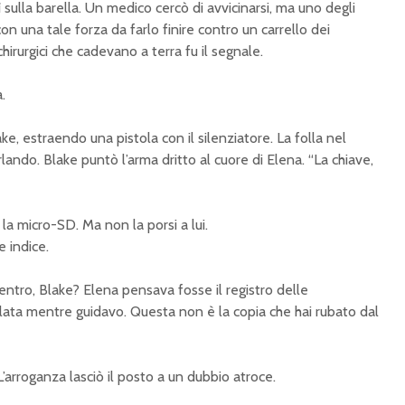
sulla barella. Un medico cercò di avvicinarsi, ma uno degli
con una tale forza da farlo finire contro un carrello dei
 chirurgici che cadevano a terra fu il segnale.
.
e, estraendo una pistola con il silenziatore. La folla nel
ando. Blake puntò l’arma dritto al cuore di Elena. “La chiave,
 la micro-SD. Ma non la porsi a lui.
e indice.
entro, Blake? Elena pensava fosse il registro delle
ollata mentre guidavo. Questa non è la copia che hai rubato dal
’arroganza lasciò il posto a un dubbio atroce.