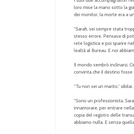
I suoi due accompagnatori fec
loro mise la mano sotto la giac
dei monitor, la morte era a un 
“Sarah, sei sempre stata tropp
stesso errore. Pensava di pot
rete logistica e poi sparire ne
lealtà al Bureau. E noi abbiamo
Il mondo sembrò inclinarsi. C
convinta che il destino fosse
“Tu non sei un marito,” sibilai.
“Sono un professionista, Sarah
innamorare, per entrare nella 
copia del registro delle trans
abbiamo nulla. E senza quella