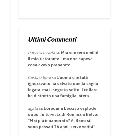
Ultimi Commenti
francesco carta
su
Mia suocera umiliò
il mio ristorante… ma non sapeva
cosa avevo preparato.
Cristina Boni
su
L’uomo che tutti
ignoravano ha salvato quella cagna
legata, ma il segreto sotto il collare
ha distrutto una famiglia intera
agata
su
Loredana Lecciso esplode
dopo l’intervista di Romina a Belve:
“Mai più innamorata? Al Bano sì,
sono passati 26 anni, serve verità”