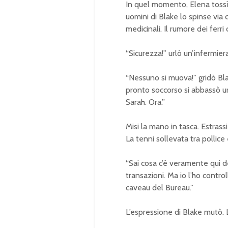
In quel momento, Elena tossì 
uomini di Blake lo spinse via 
medicinali. Il rumore dei ferri
“Sicurezza!” urlò un’infermiera
“Nessuno si muova!” gridò Blak
pronto soccorso si abbassò url
Sarah. Ora.”
Misi la mano in tasca. Estrassi
La tenni sollevata tra pollice 
“Sai cosa c’è veramente qui d
transazioni. Ma io l’ho contr
caveau del Bureau.”
L’espressione di Blake mutò. L