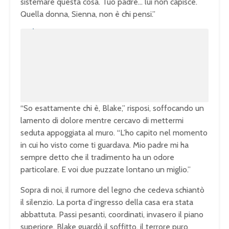
sistemare questa cosa. Tuo padre… lui non capisce.
Quella donna, Sienna, non è chi pensi.”
U
n
L
m
o
u
a
t
d
e
e
d
:
1
0
0
.
0
0
%
“So esattamente chi è, Blake,” risposi, soffocando un
lamento di dolore mentre cercavo di mettermi
seduta appoggiata al muro. “L’ho capito nel momento
in cui ho visto come ti guardava. Mio padre mi ha
sempre detto che il tradimento ha un odore
particolare. E voi due puzzate lontano un miglio.”
Sopra di noi, il rumore del legno che cedeva schiantò
il silenzio. La porta d’ingresso della casa era stata
abbattuta. Passi pesanti, coordinati, invasero il piano
superiore. Blake guardò il soffitto, il terrore puro