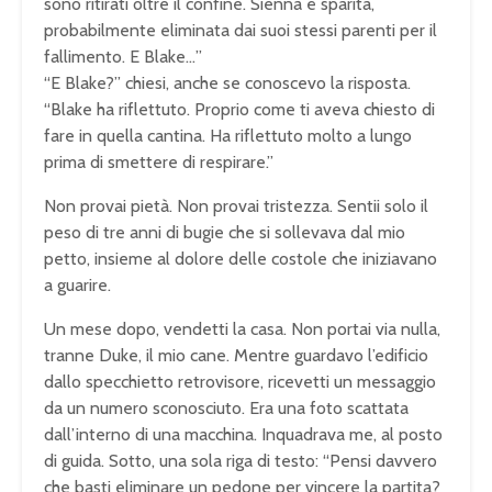
sono ritirati oltre il confine. Sienna è sparita,
probabilmente eliminata dai suoi stessi parenti per il
fallimento. E Blake…”
“E Blake?” chiesi, anche se conoscevo la risposta.
“Blake ha riflettuto. Proprio come ti aveva chiesto di
fare in quella cantina. Ha riflettuto molto a lungo
prima di smettere di respirare.”
Non provai pietà. Non provai tristezza. Sentii solo il
peso di tre anni di bugie che si sollevava dal mio
petto, insieme al dolore delle costole che iniziavano
a guarire.
Un mese dopo, vendetti la casa. Non portai via nulla,
tranne Duke, il mio cane. Mentre guardavo l’edificio
dallo specchietto retrovisore, ricevetti un messaggio
da un numero sconosciuto. Era una foto scattata
dall’interno di una macchina. Inquadrava me, al posto
di guida. Sotto, una sola riga di testo:
“Pensi davvero
che basti eliminare un pedone per vincere la partita?