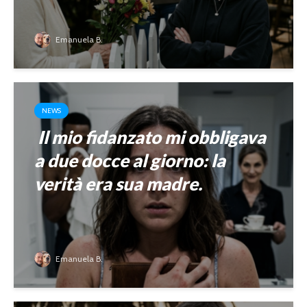
Emanuela B.
NEWS
Il mio fidanzato mi obbligava
a due docce al giorno: la
verità era sua madre.
Emanuela B.