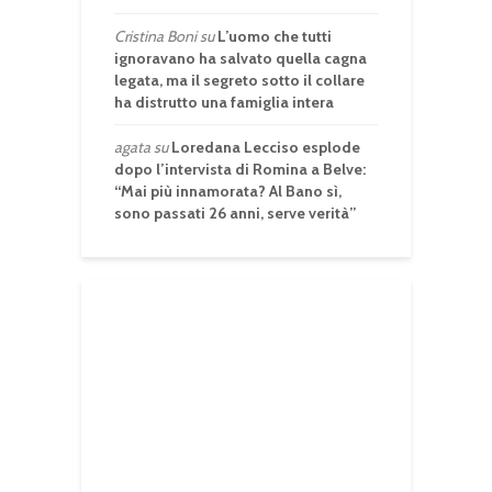
Cristina Boni
su
L’uomo che tutti
ignoravano ha salvato quella cagna
legata, ma il segreto sotto il collare
ha distrutto una famiglia intera
agata
su
Loredana Lecciso esplode
dopo l’intervista di Romina a Belve:
“Mai più innamorata? Al Bano sì,
sono passati 26 anni, serve verità”