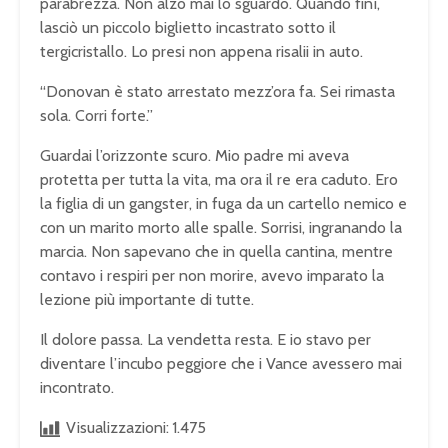
parabrezza. Non alzò mai lo sguardo. Quando finì,
lasciò un piccolo biglietto incastrato sotto il
tergicristallo. Lo presi non appena risalii in auto.
“Donovan è stato arrestato mezz’ora fa. Sei rimasta
sola. Corri forte.”
Guardai l’orizzonte scuro. Mio padre mi aveva
protetta per tutta la vita, ma ora il re era caduto. Ero
la figlia di un gangster, in fuga da un cartello nemico e
con un marito morto alle spalle. Sorrisi, ingranando la
marcia. Non sapevano che in quella cantina, mentre
contavo i respiri per non morire, avevo imparato la
lezione più importante di tutte.
Il dolore passa. La vendetta resta. E io stavo per
diventare l’incubo peggiore che i Vance avessero mai
incontrato.
Visualizzazioni:
1.475