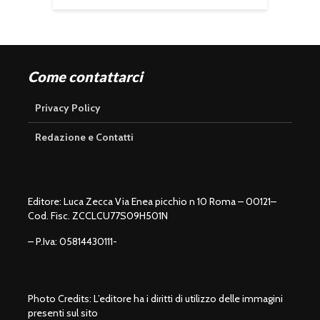
Come contattarci
Privacy Policy
Redazione e Contatti
Editore: Luca Zecca Via Enea picchio n 10 Roma – 00121–
Cod. Fisc. ZCCLCU77S09H501N
– P.Iva: 05814430111-
Photo Credits: L’editore ha i diritti di utilizzo delle immagini
presenti sul sito