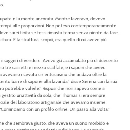
o.
cupate e la mente ancorata. Mentre lavoravo, dovevo
i tempi, alle proporzioni. Non potevo contemporaneamente
dove sarei finita se fossi rimasta ferma senza niente da fare.
tura. E la struttura, scoprii, era quello di cui avevo più
i suggerì di vendere. Avevo già accumulato più di duecento
o tre cassetti e mezzo scaffale, e i saponi che avevo
na avevano ricevuto un entusiasmo che andava oltre la
 cento barre di sapone alla lavanda,” disse Serena con la sua
tro potrebbe volerle.” Risposi che non sapevo come si
gestito un’attività da sola, che Thomas si era sempre
iale del laboratorio artigianale che avevamo insieme.
 “Cominciamo con un profilo online. Un passo alla volta.”
ome che sembrava giusto, che aveva un suono morbido e