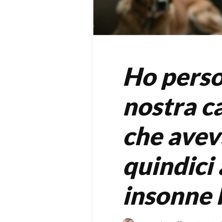
Ho perso
nostra ca
che avev
quindici 
insonne 