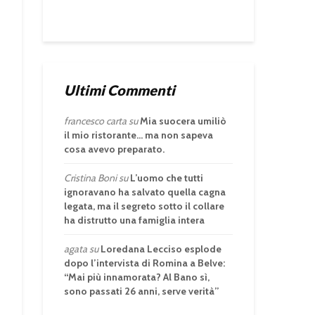
Ultimi Commenti
francesco carta
su
Mia suocera umiliò
il mio ristorante… ma non sapeva
cosa avevo preparato.
Cristina Boni
su
L’uomo che tutti
ignoravano ha salvato quella cagna
legata, ma il segreto sotto il collare
ha distrutto una famiglia intera
agata
su
Loredana Lecciso esplode
dopo l’intervista di Romina a Belve:
“Mai più innamorata? Al Bano sì,
sono passati 26 anni, serve verità”