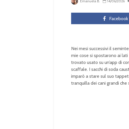
Emanuela B.
14/06/2026
Facebook
Nei mesi successivi il semint
mie cose si spostarono ai lat
trovato usato su un’app di com
scaffale. I sacchi di soda cau
imparò a stare sul suo tappet
tranquilla dei cani grandi ch