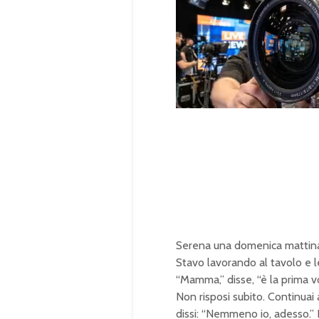
U
n
L
m
o
u
a
t
d
e
e
d
:
1
0
0
.
0
0
%
Serena una domenica mattina 
Stavo lavorando al tavolo e le
“Mamma,” disse, “è la prima v
Non risposi subito. Continuai 
dissi: “Nemmeno io, adesso.” 