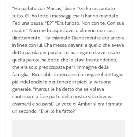
“Ho parlato con Marcus,” disse. “Gli ho raccontato
tutto. Gli ho letto i messaggi che ti hanno mandato.”
Feci una pausa. “E?” “Era furioso. Non con te. Con sua
madre.” Non me lo aspettavo, o almeno non così
direttamente. “Ha chiamato Diane mentre ero ancora
in linea con lui. L’ha messa davanti a quello che aveva
detto parola per parola. Lei ha negato di aver usato
quella parola, ha detto che lo stavi fraintendendo,
che era solo preoccupata per l’immagine della
famiglia.” Riconobbi il meccanismo: negare il dettaglio
più indefendibile per tenere in piedi la versione
generale. “Marcus le ha detto che se voleva
continuare a fare parte della nostra vita doveva
chiamarti e scusarsi.” La voce di Amber si era fermata
un secondo. “E lei lo ha fatto?”
U
n
L
m
o
u
a
t
d
e
e
d
:
1
0