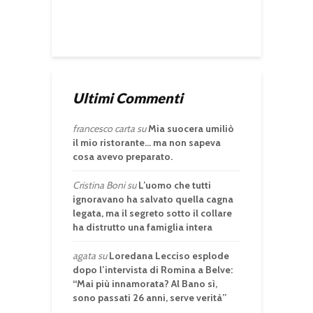
Ultimi Commenti
francesco carta
su
Mia suocera umiliò
il mio ristorante… ma non sapeva
cosa avevo preparato.
Cristina Boni
su
L’uomo che tutti
ignoravano ha salvato quella cagna
legata, ma il segreto sotto il collare
ha distrutto una famiglia intera
agata
su
Loredana Lecciso esplode
dopo l’intervista di Romina a Belve:
“Mai più innamorata? Al Bano sì,
sono passati 26 anni, serve verità”