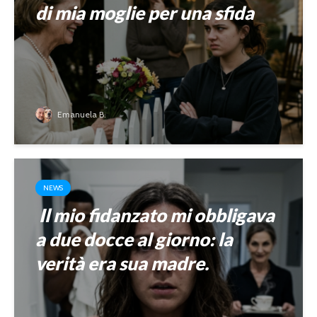
di mia moglie per una sfida
Emanuela B.
NEWS
Il mio fidanzato mi obbligava
a due docce al giorno: la
verità era sua madre.