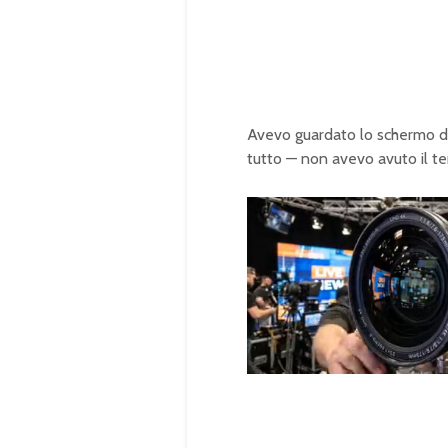
Avevo guardato lo schermo de
tutto — non avevo avuto il t
U
n
L
m
o
u
a
t
d
e
e
d
:
1
0