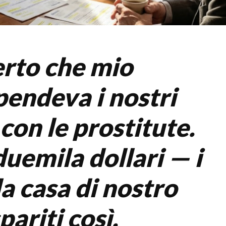
rto che mio
pendeva i nostri
con le prostitute.
uemila dollari — i
la casa di nostro
pariti così.