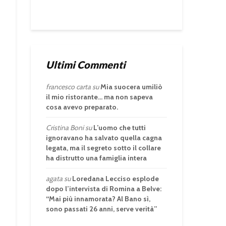
Ultimi Commenti
francesco carta
su
Mia suocera umiliò
il mio ristorante… ma non sapeva
cosa avevo preparato.
Cristina Boni
su
L’uomo che tutti
ignoravano ha salvato quella cagna
legata, ma il segreto sotto il collare
ha distrutto una famiglia intera
agata
su
Loredana Lecciso esplode
dopo l’intervista di Romina a Belve:
“Mai più innamorata? Al Bano sì,
sono passati 26 anni, serve verità”