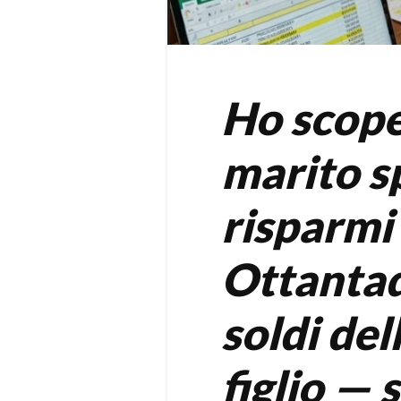
Ho scope
marito s
risparmi 
Ottantad
soldi del
figlio — s