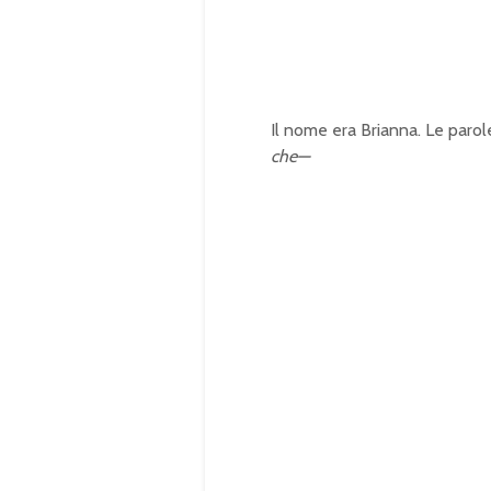
0
.
0
0
%
Il nome era Brianna. Le paro
che—