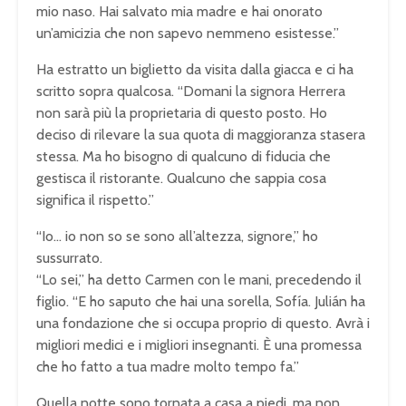
mio naso. Hai salvato mia madre e hai onorato
un’amicizia che non sapevo nemmeno esistesse.”
Ha estratto un biglietto da visita dalla giacca e ci ha
scritto sopra qualcosa. “Domani la signora Herrera
non sarà più la proprietaria di questo posto. Ho
deciso di rilevare la sua quota di maggioranza stasera
stessa. Ma ho bisogno di qualcuno di fiducia che
gestisca il ristorante. Qualcuno che sappia cosa
significa il rispetto.”
“Io… io non so se sono all’altezza, signore,” ho
sussurrato.
“Lo sei,” ha detto Carmen con le mani, precedendo il
figlio. “E ho saputo che hai una sorella, Sofía. Julián ha
una fondazione che si occupa proprio di questo. Avrà i
migliori medici e i migliori insegnanti. È una promessa
che ho fatto a tua madre molto tempo fa.”
Quella notte sono tornata a casa a piedi, ma non