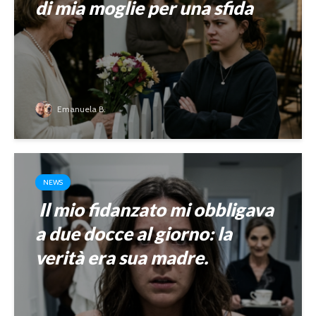
di mia moglie per una sfida
Emanuela B.
NEWS
Il mio fidanzato mi obbligava
a due docce al giorno: la
verità era sua madre.