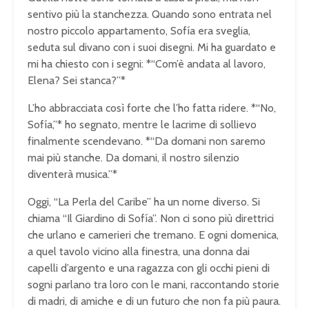
sentivo più la stanchezza. Quando sono entrata nel
nostro piccolo appartamento, Sofía era sveglia,
seduta sul divano con i suoi disegni. Mi ha guardato e
mi ha chiesto con i segni: *“Com’è andata al lavoro,
Elena? Sei stanca?”*
L’ho abbracciata così forte che l’ho fatta ridere. *“No,
Sofía,”* ho segnato, mentre le lacrime di sollievo
finalmente scendevano. *“Da domani non saremo
mai più stanche. Da domani, il nostro silenzio
diventerà musica.”*
Oggi, “La Perla del Caribe” ha un nome diverso. Si
chiama “Il Giardino di Sofía”. Non ci sono più direttrici
che urlano e camerieri che tremano. E ogni domenica,
a quel tavolo vicino alla finestra, una donna dai
capelli d’argento e una ragazza con gli occhi pieni di
sogni parlano tra loro con le mani, raccontando storie
di madri, di amiche e di un futuro che non fa più paura.