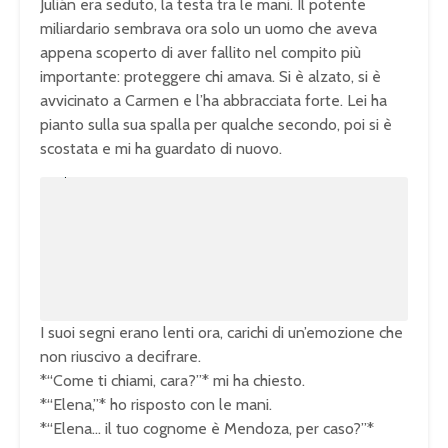
Julián era seduto, la testa tra le mani. Il potente
miliardario sembrava ora solo un uomo che aveva
appena scoperto di aver fallito nel compito più
importante: proteggere chi amava. Si è alzato, si è
avvicinato a Carmen e l’ha abbracciata forte. Lei ha
pianto sulla sua spalla per qualche secondo, poi si è
scostata e mi ha guardato di nuovo.
U
n
L
m
o
u
a
t
d
e
e
d
:
1
0
0
.
0
0
%
I suoi segni erano lenti ora, carichi di un’emozione che
non riuscivo a decifrare.
*“Come ti chiami, cara?”* mi ha chiesto.
*“Elena,”* ho risposto con le mani.
*“Elena… il tuo cognome è Mendoza, per caso?”*