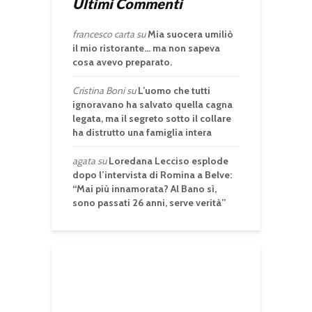
Ultimi Commenti
francesco carta
su
Mia suocera umiliò
il mio ristorante… ma non sapeva
cosa avevo preparato.
Cristina Boni
su
L’uomo che tutti
ignoravano ha salvato quella cagna
legata, ma il segreto sotto il collare
ha distrutto una famiglia intera
agata
su
Loredana Lecciso esplode
dopo l’intervista di Romina a Belve:
“Mai più innamorata? Al Bano sì,
sono passati 26 anni, serve verità”