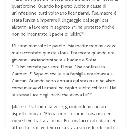
quart’ordine. Quando ho perso l’udito a causa di
un’infezione, tutti volevano licenziarmi. Tua madre è
stata l’unica a imparare il linguaggio dei segni per
aiutarmi a lavorare in segreto. Mi ha protetto finché
non ho incontrato il padre di Julián.”*
Mi sono mancate le parole. Mia madre non mi aveva
mai raccontato questa storia. Era morta quando ero
giovane, lasciandomi sola a badare a Sofía.
*“Ti ho cercata per anni, Elena,”* ha continuato
Carmen. *“Sapevo che la tua famiglia era rimasta a
Cancun. Quando sono entrata qui stasera e ho visto
come muovevi le mani, ho capito subito chi fossi. Hai
la stessa luce negli occhi che aveva lei.”*
Julián si è schiarito la voce, guardandomi con un
rispetto nuovo. “Elena, non so come scusarmi per
come ti ho trattata prima. Ero così accecato dai miei
affari che non vedevo cosa stava succedendo sotto il