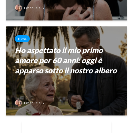
Emanuela B.
NEWS
Ho aspettato il mio primo
amore per 60 anni: oggi è
apparso sotto il nostro albero
Emanuela B.