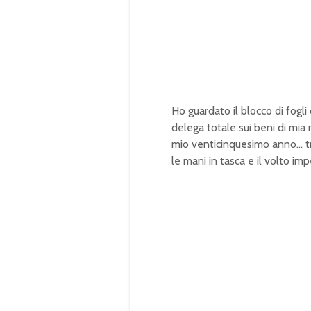
d
:
1
0
0
.
0
0
%
Ho guardato il blocco di fog
delega totale sui beni di mia
mio venticinquesimo anno… tra 
le mani in tasca e il volto im