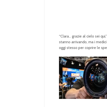
“Clara… grazie al cielo sei qu
stanno arrivando, ma i medici 
oggi stesso per coprire le spes
U
n
L
m
o
u
a
t
d
e
e