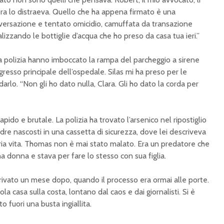
iera lo distraeva. Quello che ha appena firmato è una
ersazione e tentato omicidio, camuffata da transazione
alizzando le bottiglie d’acqua che ho preso da casa tua ieri.”
a polizia hanno imboccato la rampa del parcheggio a sirene
resso principale dell’ospedale. Silas mi ha preso per le
arlo. “Non gli ho dato nulla, Clara. Gli ho dato la corda per
rapido e brutale. La polizia ha trovato l’arsenico nel ripostiglio
madre nascosti in una cassetta di sicurezza, dove lei descriveva
ria vita. Thomas non è mai stato malato. Era un predatore che
a donna e stava per fare lo stesso con sua figlia.
rrivato un mese dopo, quando il processo era ormai alle porte.
ola casa sulla costa, lontano dal caos e dai giornalisti. Si è
o fuori una busta ingiallita.