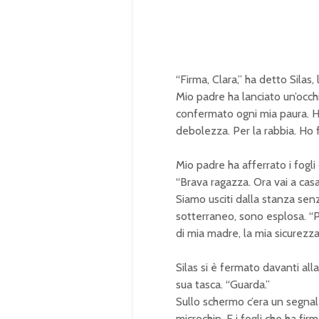
“Firma, Clara,” ha detto Silas,
Mio padre ha lanciato un’occhi
confermato ogni mia paura. H
debolezza. Per la rabbia. Ho 
Mio padre ha afferrato i fogl
“Brava ragazza. Ora vai a casa
Siamo usciti dalla stanza sen
sotterraneo, sono esplosa. “Pe
di mia madre, la mia sicurezza
Silas si è fermato davanti alla
sua tasca. “Guarda.”
Sullo schermo c’era un segna
microchip. E i fogli che ha fi