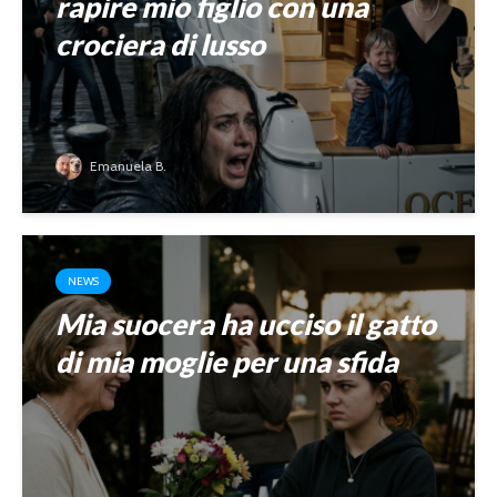
rapire mio figlio con una
crociera di lusso
Emanuela B.
NEWS
Mia suocera ha ucciso il gatto
di mia moglie per una sfida