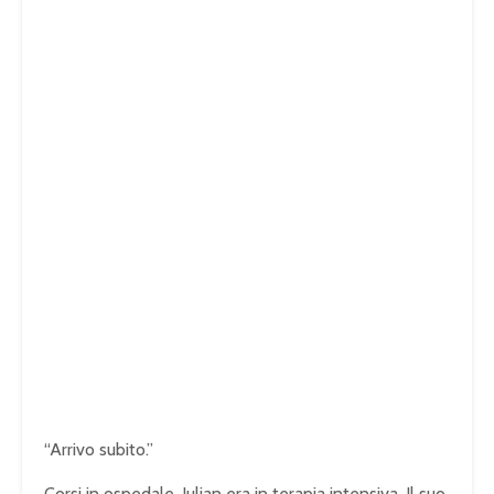
“Arrivo subito.”
Corsi in ospedale. Julian era in terapia intensiva. Il suo