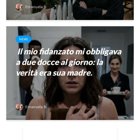
Emanuela B.
NEWS
Il mio fidanzato mi obbligava
a due docce al giorno: la
verità era sua madre.
Emanuela B.