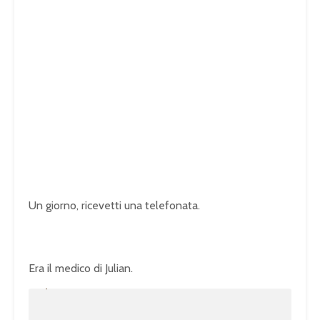
Un giorno, ricevetti una telefonata.
Era il medico di Julian.
U
n
L
m
o
u
a
t
d
e
e
d
:
1