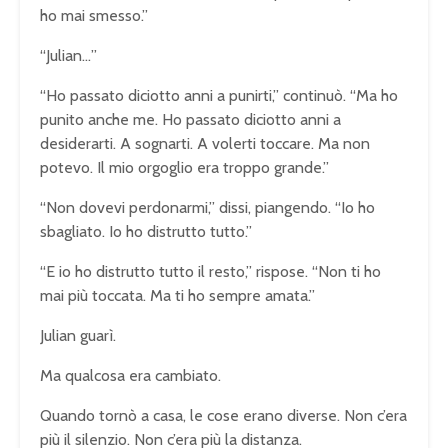
ho mai smesso.”
“Julian…”
“Ho passato diciotto anni a punirti,” continuò. “Ma ho
punito anche me. Ho passato diciotto anni a
desiderarti. A sognarti. A volerti toccare. Ma non
potevo. Il mio orgoglio era troppo grande.”
“Non dovevi perdonarmi,” dissi, piangendo. “Io ho
sbagliato. Io ho distrutto tutto.”
“E io ho distrutto tutto il resto,” rispose. “Non ti ho
mai più toccata. Ma ti ho sempre amata.”
Julian guarì.
Ma qualcosa era cambiato.
Quando tornò a casa, le cose erano diverse. Non c’era
più il silenzio. Non c’era più la distanza.