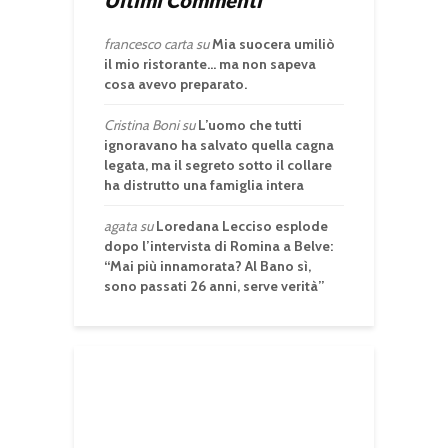
Ultimi Commenti
francesco carta
su
Mia suocera umiliò
il mio ristorante… ma non sapeva
cosa avevo preparato.
Cristina Boni
su
L’uomo che tutti
ignoravano ha salvato quella cagna
legata, ma il segreto sotto il collare
ha distrutto una famiglia intera
agata
su
Loredana Lecciso esplode
dopo l’intervista di Romina a Belve:
“Mai più innamorata? Al Bano sì,
sono passati 26 anni, serve verità”