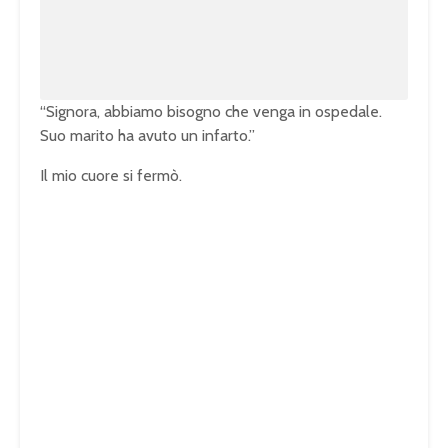
0
0
.
0
0
%
“Signora, abbiamo bisogno che venga in ospedale.
Suo marito ha avuto un infarto.”
Il mio cuore si fermò.