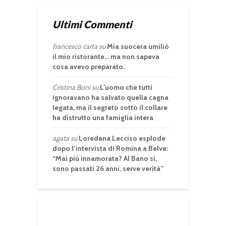
Ultimi Commenti
francesco carta
su
Mia suocera umiliò
il mio ristorante… ma non sapeva
cosa avevo preparato.
Cristina Boni
su
L’uomo che tutti
ignoravano ha salvato quella cagna
legata, ma il segreto sotto il collare
ha distrutto una famiglia intera
agata
su
Loredana Lecciso esplode
dopo l’intervista di Romina a Belve:
“Mai più innamorata? Al Bano sì,
sono passati 26 anni, serve verità”