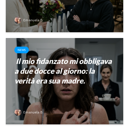
Emanuela B.
NEWS
Il mio fidanzato mi obbligava
a due docce al giorno: la
verità era sua madre.
Emanuela B.