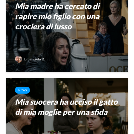
Mia madre ha cercato di
rapire mio figlio con una
crociera di lusso
Emanuela B.
NEWS
Mia suocera ha ucciso il gatto
di mia moglie per una sfida