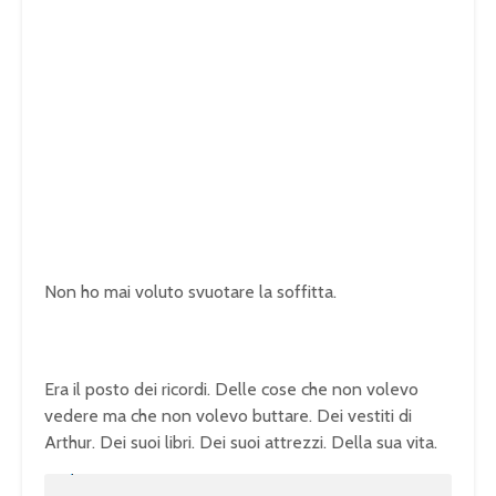
Non ho mai voluto svuotare la soffitta.
Era il posto dei ricordi. Delle cose che non volevo
vedere ma che non volevo buttare. Dei vestiti di
Arthur. Dei suoi libri. Dei suoi attrezzi. Della sua vita.
U
n
L
m
o
u
a
t
d
e