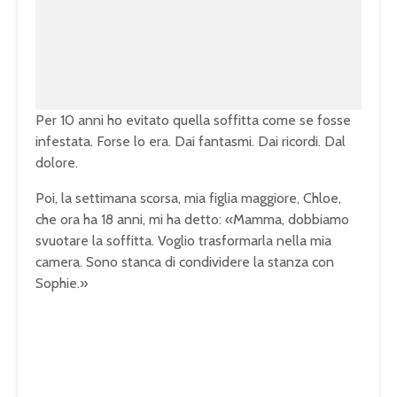
e
d
:
1
0
0
.
0
0
%
Per 10 anni ho evitato quella soffitta come se fosse
infestata. Forse lo era. Dai fantasmi. Dai ricordi. Dal
dolore.
Poi, la settimana scorsa, mia figlia maggiore, Chloe,
che ora ha 18 anni, mi ha detto: «Mamma, dobbiamo
svuotare la soffitta. Voglio trasformarla nella mia
camera. Sono stanca di condividere la stanza con
Sophie.»