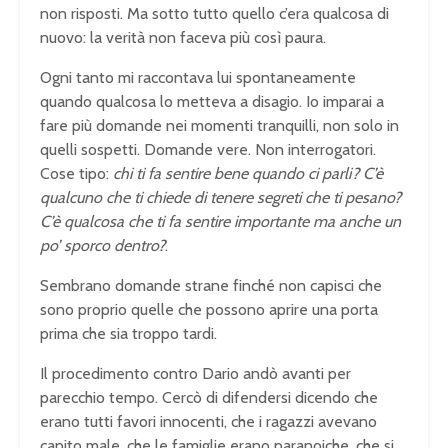
non risposti. Ma sotto tutto quello c’era qualcosa di
nuovo: la verità non faceva più così paura.
Ogni tanto mi raccontava lui spontaneamente
quando qualcosa lo metteva a disagio. Io imparai a
fare più domande nei momenti tranquilli, non solo in
quelli sospetti. Domande vere. Non interrogatori.
Cose tipo:
chi ti fa sentire bene quando ci parli? C’è
qualcuno che ti chiede di tenere segreti che ti pesano?
C’è qualcosa che ti fa sentire importante ma anche un
po’ sporco dentro?
.
Sembrano domande strane finché non capisci che
sono proprio quelle che possono aprire una porta
prima che sia troppo tardi.
Il procedimento contro Dario andò avanti per
parecchio tempo. Cercò di difendersi dicendo che
erano tutti favori innocenti, che i ragazzi avevano
capito male, che le famiglie erano paranoiche, che si