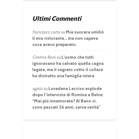
Ultimi Commenti
francesco carta
su
Mia suocera umiliò
il mio ristorante… ma non sapeva
cosa avevo preparato.
Cristina Boni
su
L’uomo che tutti
ignoravano ha salvato quella cagna
legata, ma il segreto sotto il collare
ha distrutto una famiglia intera
agata
su
Loredana Lecciso esplode
dopo l’intervista di Romina a Belve:
“Mai più innamorata? Al Bano sì,
sono passati 26 anni, serve verità”