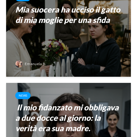
Mia suocera ha ucciso il gatto
di mia moglie per una sfida
Emanuela B.
NEWS
Il mio fidanzato mi obbligava
a due docce al giorno: la
verità era sua madre.