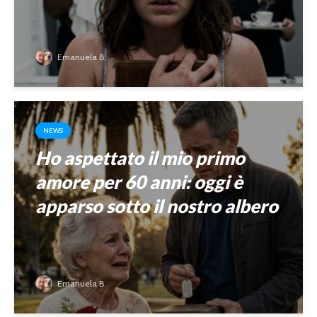
Emanuela B.
NEWS
Ho aspettato il mio primo
amore per 60 anni: oggi è
apparso sotto il nostro albero
Emanuela B.