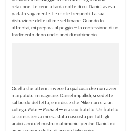
relazione. Le cene a tarda notte di cui Daniel aveva
parlato vagamente. Le uscite frequenti. La sua
distrazione delle ultime settimane. Quando lo
affrontai, mi preparai al peggio — la confessione di un
tradimento dopo undici anni di matrimonio.
U
n
L
m
o
u
a
t
d
e
e
d
:
1
0
0
.
0
0
%
Quello che ottenni invece fu qualcosa che non avrei
mai potuto immaginare. Daniel impallidì, si sedette
sul bordo del letto, e mi disse che Mike non era un
collega. Mike — Michael — era suo fratello. Un fratello
la cui esistenza mi era stata nascosta per tutti gli
undici anni del nostro matrimonio, perché Daniel mi
aveva sempre detto di essere figlio unico.