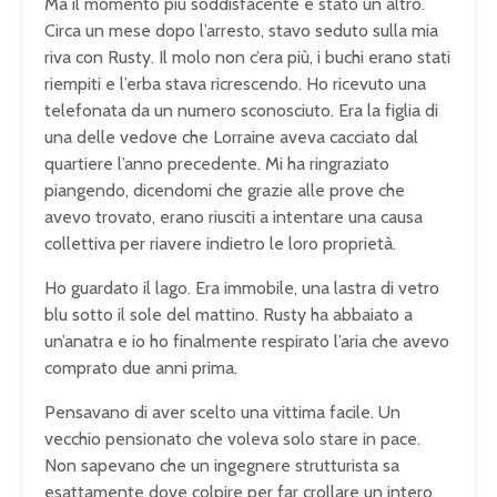
Ma il momento più soddisfacente è stato un altro.
Circa un mese dopo l’arresto, stavo seduto sulla mia
riva con Rusty. Il molo non c’era più, i buchi erano stati
riempiti e l’erba stava ricrescendo. Ho ricevuto una
telefonata da un numero sconosciuto. Era la figlia di
una delle vedove che Lorraine aveva cacciato dal
quartiere l’anno precedente. Mi ha ringraziato
piangendo, dicendomi che grazie alle prove che
avevo trovato, erano riusciti a intentare una causa
collettiva per riavere indietro le loro proprietà.
Ho guardato il lago. Era immobile, una lastra di vetro
blu sotto il sole del mattino. Rusty ha abbaiato a
un’anatra e io ho finalmente respirato l’aria che avevo
comprato due anni prima.
Pensavano di aver scelto una vittima facile. Un
vecchio pensionato che voleva solo stare in pace.
Non sapevano che un ingegnere strutturista sa
esattamente dove colpire per far crollare un intero