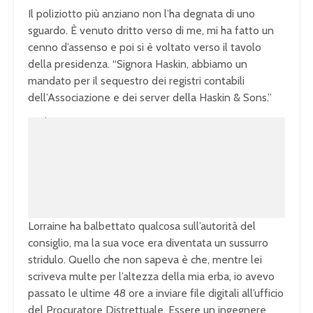
Il poliziotto più anziano non l’ha degnata di uno
sguardo. È venuto dritto verso di me, mi ha fatto un
cenno d’assenso e poi si è voltato verso il tavolo
della presidenza. “Signora Haskin, abbiamo un
mandato per il sequestro dei registri contabili
dell’Associazione e dei server della Haskin & Sons.”
U
n
L
m
o
u
a
t
d
e
e
d
:
1
0
0
.
0
0
%
Lorraine ha balbettato qualcosa sull’autorità del
consiglio, ma la sua voce era diventata un sussurro
stridulo. Quello che non sapeva è che, mentre lei
scriveva multe per l’altezza della mia erba, io avevo
passato le ultime 48 ore a inviare file digitali all’ufficio
del Procuratore Distrettuale. Essere un ingegnere