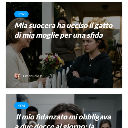
NEWS
Mia suocera ha ucciso il gatto
di mia moglie per una sfida
Emanuela B.
NEWS
Il mio fidanzato mi obbligava
a due docce al giorno: la