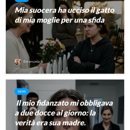
Mia suocera ha ucciso il gatto
di mia moglie per una sfida
Emanuela B.
NEWS
Il mio fidanzato mi obbligava
a due docce al giorno: la
verità era sua madre.