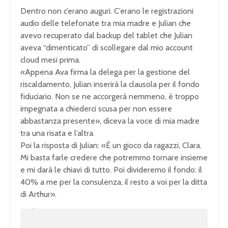
Dentro non c’erano auguri. C’erano le registrazioni
audio delle telefonate tra mia madre e Julian che
avevo recuperato dal backup del tablet che Julian
aveva “dimenticato” di scollegare dal mio account
cloud mesi prima.
«Appena Ava firma la delega per la gestione del
riscaldamento, Julian inserirà la clausola per il fondo
fiduciario. Non se ne accorgerà nemmeno, è troppo
impegnata a chiederci scusa per non essere
abbastanza presente»
, diceva la voce di mia madre
tra una risata e l’altra.
Poi la risposta di Julian:
«È un gioco da ragazzi, Clara.
Mi basta farle credere che potremmo tornare insieme
e mi darà le chiavi di tutto. Poi divideremo il fondo: il
40% a me per la consulenza, il resto a voi per la ditta
di Arthur»
.
U
n
L
m
o
u
a
t
d
e
e
d
: