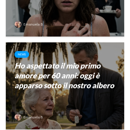
Emanuela B.
NEWS
Ho aspettato il mio primo
amore per 60 anni: oggi è
apparso sotto il nostro albero
Emanuela B.