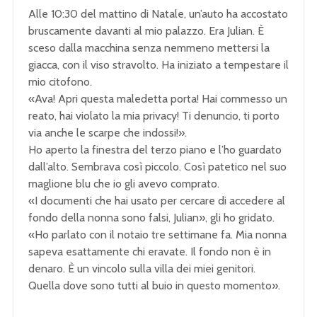
Alle 10:30 del mattino di Natale, un’auto ha accostato
bruscamente davanti al mio palazzo. Era Julian. È
sceso dalla macchina senza nemmeno mettersi la
giacca, con il viso stravolto. Ha iniziato a tempestare il
mio citofono.
«Ava! Apri questa maledetta porta! Hai commesso un
reato, hai violato la mia privacy! Ti denuncio, ti porto
via anche le scarpe che indossi!».
Ho aperto la finestra del terzo piano e l’ho guardato
dall’alto. Sembrava così piccolo. Così patetico nel suo
maglione blu che io gli avevo comprato.
«I documenti che hai usato per cercare di accedere al
fondo della nonna sono falsi, Julian», gli ho gridato.
«Ho parlato con il notaio tre settimane fa. Mia nonna
sapeva esattamente chi eravate. Il fondo non è in
denaro. È un vincolo sulla villa dei miei genitori.
Quella dove sono tutti al buio in questo momento».