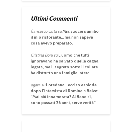
Ultimi Commenti
francesco carta
su
Mia suocera umiliò
il mio ristorante… ma non sapeva
cosa avevo preparato.
Cristina Boni
su
L’uomo che tutti
ignoravano ha salvato quella cagna
legata, ma il segreto sotto il collare
ha distrutto una famiglia intera
agata
su
Loredana Lecciso esplode
dopo l’intervista di Romina a Belve:
“Mai più innamorata? Al Bano sì,
sono passati 26 anni, serve verità”