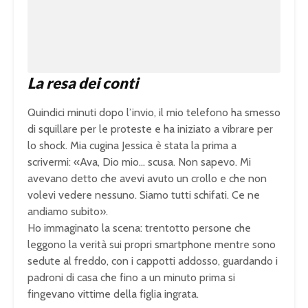
1
0
0
.
0
0
%
La resa dei conti
Quindici minuti dopo l’invio, il mio telefono ha smesso
di squillare per le proteste e ha iniziato a vibrare per
lo shock. Mia cugina Jessica è stata la prima a
scrivermi: «Ava, Dio mio… scusa. Non sapevo. Mi
avevano detto che avevi avuto un crollo e che non
volevi vedere nessuno. Siamo tutti schifati. Ce ne
andiamo subito».
Ho immaginato la scena: trentotto persone che
leggono la verità sui propri smartphone mentre sono
sedute al freddo, con i cappotti addosso, guardando i
padroni di casa che fino a un minuto prima si
fingevano vittime della figlia ingrata.