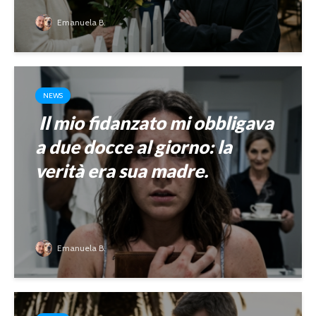
Emanuela B.
NEWS
Il mio fidanzato mi obbligava
a due docce al giorno: la
verità era sua madre.
Emanuela B.