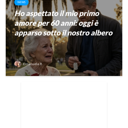
NEWS
Ho aspettato il mio primo
amore per 60 anni: oggi è
apparso sotto il nostro albero
Emanuela B.