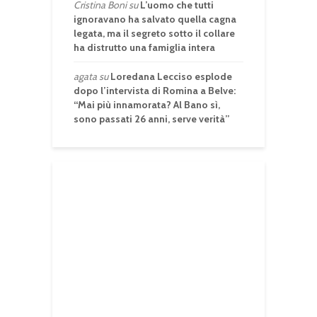
Cristina Boni
su
L’uomo che tutti
ignoravano ha salvato quella cagna
legata, ma il segreto sotto il collare
ha distrutto una famiglia intera
agata
su
Loredana Lecciso esplode
dopo l’intervista di Romina a Belve:
“Mai più innamorata? Al Bano sì,
sono passati 26 anni, serve verità”