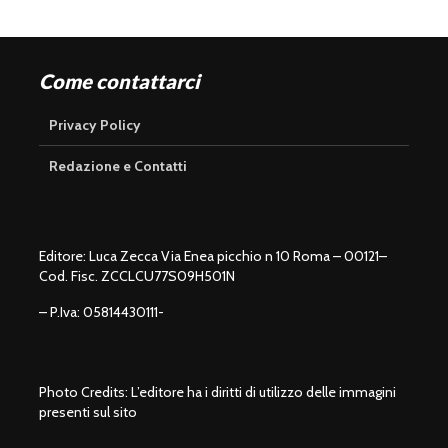
Come contattarci
Privacy Policy
Redazione e Contatti
Editore: Luca Zecca Via Enea picchio n 10 Roma – 00121–
Cod. Fisc. ZCCLCU77S09H501N
– P.Iva: 05814430111-
Photo Credits: L’editore ha i diritti di utilizzo delle immagini
presenti sul sito