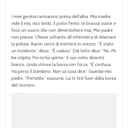
I miei genitori arrivarono prima dell’alba. Mia madre
vide il mio viso livido, il polso ferito, le braccia vuote e
fece un suono che non dimenticherò mai. Mio padre
non pianse. Chiese soltanto all’infermiera di chiamare
la polizia. Aaron cercò di mettersi in mezzo. “È stato
un incidente,” disse. “È caduta.” Dal letto dissi: “No. Mi
ha colpita. Poi mi ha spinta.” Il suo volto diventò
bianco. Linda strinse la borsa con forza. “È confusa.
Ha perso il bambino. Non sa cosa dice.” Guardai mio
padre. “Portatile,” sussurrai. Lui lo tirò fuori dalla borsa
del ricovero.
U
n
L
m
o
u
a
t
d
e
e
d
:
1
0
0
.
0
0
%