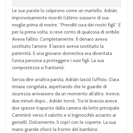
Le sue parole lo colpirono come un martello. Adrián
improvvisamente ricordò l’ultimo sussurro di sua
moglie prima di morire. “Prenditi cura dei nostri figli.” E
per la prima volta, si rese conto di qualcosa di orribile.
Aveva fallito. Completamente. Il denaro aveva
sostituito l’amore. Il lavoro aveva sostituito la
paternità. E una giovane domestica era diventata
l’unica persona a proteggere i suoi figli. La sua
compostezza si frantumò.
Senza dire un’altra parola, Adrián lasciò l’ufficio. Clara
rimase congelata, aspettando che le guardie di
sicurezza arrivassero da un momento all’altro. Invece,
due minuti dopo… Adrián tornò. Tra le braccia aveva
due spesse trapunte dalla camera da letto principale.
Camminò verso il salotto e si inginocchiò accanto ai
gemelli. Dolcemente, li coprì con le coperte. La sua
mano grande sfiorò la fronte del bambino