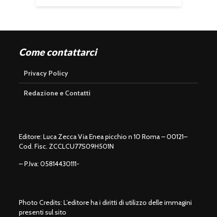
Come contattarci
Privacy Policy
Redazione e Contatti
Editore: Luca Zecca Via Enea picchio n 10 Roma – 00121–
Cod. Fisc. ZCCLCU77S09H501N
– P.Iva: 05814430111-
Photo Credits: L’editore ha i diritti di utilizzo delle immagini
presenti sul sito