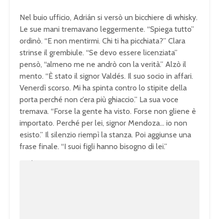
Nel buio ufficio, Adrián si versò un bicchiere di whisky.
Le sue mani tremavano leggermente. “Spiega tutto”
ordinò. “E non mentirmi. Chi ti ha picchiata?” Clara
strinse il grembiule. “Se devo essere licenziata”
pensò, “almeno me ne andrò con la verità.” Alzò il
mento. “È stato il signor Valdés. Il suo socio in affari.
Venerdì scorso. Mi ha spinta contro lo stipite della
porta perché non c’era più ghiaccio.” La sua voce
tremava. “Forse la gente ha visto. Forse non gliene è
importato. Perché per lei, signor Mendoza… io non
esisto.” Il silenzio riempì la stanza. Poi aggiunse una
frase finale. “I suoi figli hanno bisogno di lei.”
U
n
L
m
o
u
a
t
d
e
e
d
:
1
0
0
.
0
0
%