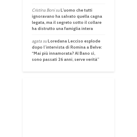
Cristina Boni
su
L’uomo che tutti
ignoravano ha salvato quella cagna
legata, ma il segreto sotto il collare
ha distrutto una famiglia intera
agata
su
Loredana Lecciso esplode
dopo l’intervista di Romina a Belve:
“Mai più innamorata? Al Bano sì,
sono passati 26 anni, serve verità”