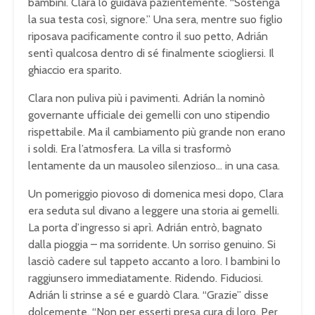
bambini. Clara lo guidava pazientemente. “Sostenga
la sua testa così, signore.” Una sera, mentre suo figlio
riposava pacificamente contro il suo petto, Adrián
sentì qualcosa dentro di sé finalmente sciogliersi. Il
ghiaccio era sparito.
Clara non puliva più i pavimenti. Adrián la nominò
governante ufficiale dei gemelli con uno stipendio
rispettabile. Ma il cambiamento più grande non erano
i soldi. Era l’atmosfera. La villa si trasformò
lentamente da un mausoleo silenzioso… in una casa.
Un pomeriggio piovoso di domenica mesi dopo, Clara
era seduta sul divano a leggere una storia ai gemelli.
La porta d’ingresso si aprì. Adrián entrò, bagnato
dalla pioggia – ma sorridente. Un sorriso genuino. Si
lasciò cadere sul tappeto accanto a loro. I bambini lo
raggiunsero immediatamente. Ridendo. Fiduciosi.
Adrián li strinse a sé e guardò Clara. “Grazie” disse
dolcemente. “Non per esserti presa cura di loro. Per