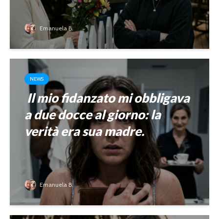
Emanuela B.
NEWS
Il mio fidanzato mi obbligava
a due docce al giorno: la
verità era sua madre.
Emanuela B.