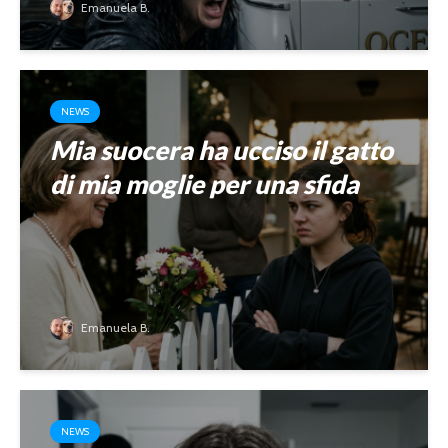
Emanuela B.
NEWS
Mia suocera ha ucciso il gatto
di mia moglie per una sfida
Emanuela B.
NEWS