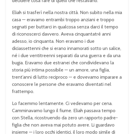
decidere cosa fare di quelli che restavano.
Eliah si trasferì nella nostra città. Non subito nella mia
casa — eravamo entrambi troppo anziani e troppo
segnati per buttarci in qualcosa senza darci il tempo
di riconoscerci davvero. Aveva cinquantatré anni
adesso, io cinquanta. Non eravamo i due
diciassettenni che si erano innamorati sotto un salice,
né i due ventitreenni separati da una guerra e da una
bugia. Eravamo due estranei che condividevano la
storia più intima possibile — un amore, una figlia,
trent’anni di lutto reciproco — e dovevamo imparare a
conoscere le persone che eravamo diventati nel
frattempo.
Lo facemmo lentamente. Ci vedevamo per cena.
Camminavamo lungo il fiume. Eliah passava tempo
con Stella, ricostruendo da zero un rapporto padre-
figlia che non aveva mai potuto avere. Li guardavo
insieme — i loro occhi identici, il loro modo simile di