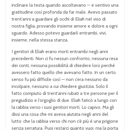
inclinare la testa quando ascoltavano — e sentivo una
gratitudine così profonda da far male. Avevo passato
trent’anni a guardare gli occhi di Eliah nel viso di
nostra figlia, provando insieme amore e dolore a ogni
sguardo. Adesso potevo guardarli entrambi, vivi,
insieme, nella stessa stanza.
I genitori di Eliah erano morti entrambi negli anni
precedenti. Non ci fu nessun confronto, nessuna resa
dei conti, nessuna possibilità di chiedere loro perché
avessero fatto quello che avevano fatto. In un certo
senso fu più difficile così — non c’era nessuno da
incolpare, nessuno a cui chiedere giustizia. Solo il
fatto compiuto di trent’anni rubati a tre persone per il
pregiudizio e l’orgoglio di due. Eliah faticò a lungo con
la rabbia verso i suoi genitori morti. Lo capivo. Ma gli
dissi una cosa che mi aveva aiutata negli anni del
lutto: che la rabbia verso chi non c’è più è una prigione
senza serratura. Puoi restarci quanto vuoi, ma la porta