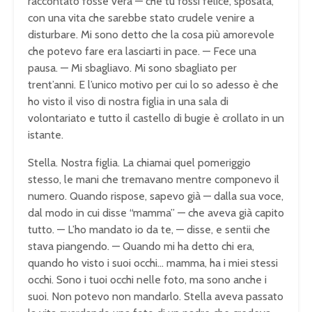
raccontato fosse vera — che tu fossi felice, sposata,
con una vita che sarebbe stato crudele venire a
disturbare. Mi sono detto che la cosa più amorevole
che potevo fare era lasciarti in pace. — Fece una
pausa. — Mi sbagliavo. Mi sono sbagliato per
trent’anni. E l’unico motivo per cui lo so adesso è che
ho visto il viso di nostra figlia in una sala di
volontariato e tutto il castello di bugie è crollato in un
istante.
Stella. Nostra figlia. La chiamai quel pomeriggio
stesso, le mani che tremavano mentre componevo il
numero. Quando rispose, sapevo già — dalla sua voce,
dal modo in cui disse “mamma” — che aveva già capito
tutto. — L’ho mandato io da te, — disse, e sentii che
stava piangendo. — Quando mi ha detto chi era,
quando ho visto i suoi occhi… mamma, ha i miei stessi
occhi. Sono i tuoi occhi nelle foto, ma sono anche i
suoi. Non potevo non mandarlo. Stella aveva passato