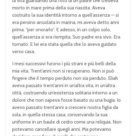
la vita guardando una foto di un padre che credeva
morto in mare prima della sua nascita. Aveva
costruito la sua identità intorno a quell’assenza — si
era persino arruolata in marina, mi aveva detto anni
prima, “per onorarlo”. E adesso, in un colpo solo,
quell’assenza si era riempita. Suo padre era vivo. Era
tornato. E lei era stata quella che lo aveva guidato
verso casa.
I mesi successivi furono i più strani e più belli della
mia vita. Trent’anni non si recuperano. Non si può
fingere che il tempo perduto non sia perduto. Eliah
aveva passato trent’anni in un’altra vita, in un’altra
città, costruendo un’esistenza solitaria intorno a un
dolore che non sapeva fosse basato su una bugia. Io
avevo passato trent’anni a crescere nostra figlia da
sola, in quella stessa casa, conservando la sua
uniforme in un baule di cedro come una reliquia. Non
potevamo cancellare quegli anni. Ma potevamo