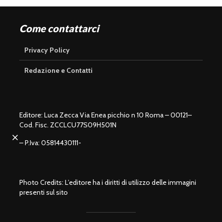
Come contattarci
Privacy Policy
Redazione e Contatti
Editore: Luca Zecca Via Enea picchio n 10 Roma – 00121–
Cod. Fisc. ZCCLCU77S09H501N
U
n
L
m
o
– P.Iva: 05814430111-
u
a
t
d
e
e
d
:
1
0
0
.
0
0
%
Photo Credits: L’editore ha i diritti di utilizzo delle immagini
presenti sul sito