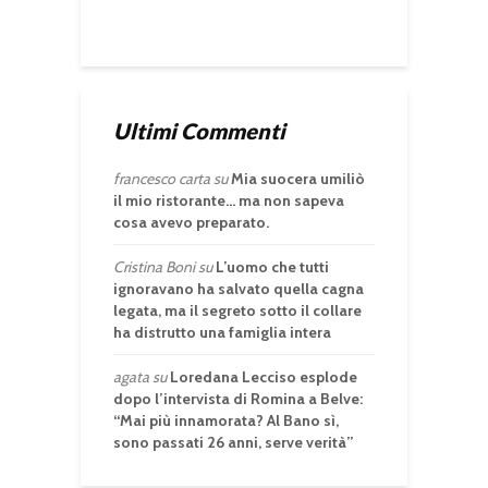
Ultimi Commenti
francesco carta
su
Mia suocera umiliò
il mio ristorante… ma non sapeva
cosa avevo preparato.
Cristina Boni
su
L’uomo che tutti
ignoravano ha salvato quella cagna
legata, ma il segreto sotto il collare
ha distrutto una famiglia intera
agata
su
Loredana Lecciso esplode
dopo l’intervista di Romina a Belve:
“Mai più innamorata? Al Bano sì,
sono passati 26 anni, serve verità”