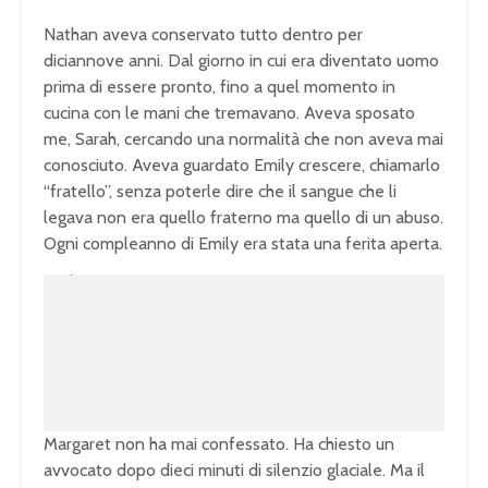
Nathan aveva conservato tutto dentro per
diciannove anni. Dal giorno in cui era diventato uomo
prima di essere pronto, fino a quel momento in
cucina con le mani che tremavano. Aveva sposato
me, Sarah, cercando una normalità che non aveva mai
conosciuto. Aveva guardato Emily crescere, chiamarlo
“fratello”, senza poterle dire che il sangue che li
legava non era quello fraterno ma quello di un abuso.
Ogni compleanno di Emily era stata una ferita aperta.
U
n
L
m
o
u
a
t
d
e
e
d
:
1
0
0
.
0
0
%
Margaret non ha mai confessato. Ha chiesto un
avvocato dopo dieci minuti di silenzio glaciale. Ma il