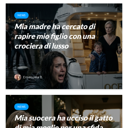
NEWS
Mia madre ha cercato di
rapire mio figlio con una
crociera di lusso
Emanuela B.
NEWS
Mia suocera ha ucciso il gatto
di mia moglie per una sfida