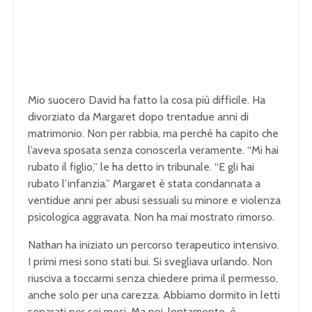
Mio suocero David ha fatto la cosa più difficile. Ha
divorziato da Margaret dopo trentadue anni di
matrimonio. Non per rabbia, ma perché ha capito che
l’aveva sposata senza conoscerla veramente. “Mi hai
rubato il figlio,” le ha detto in tribunale. “E gli hai
rubato l’infanzia.” Margaret è stata condannata a
ventidue anni per abusi sessuali su minore e violenza
psicologica aggravata. Non ha mai mostrato rimorso.
Nathan ha iniziato un percorso terapeutico intensivo.
I primi mesi sono stati bui. Si svegliava urlando. Non
riusciva a toccarmi senza chiedere prima il permesso,
anche solo per una carezza. Abbiamo dormito in letti
separati per sei mesi. Ma poi, lentamente, è