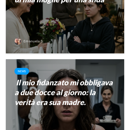
Emanuela B.
NEWS
Il mio fidanzato mi obbligava
a due docce al giorno: la
verità era sua madre.