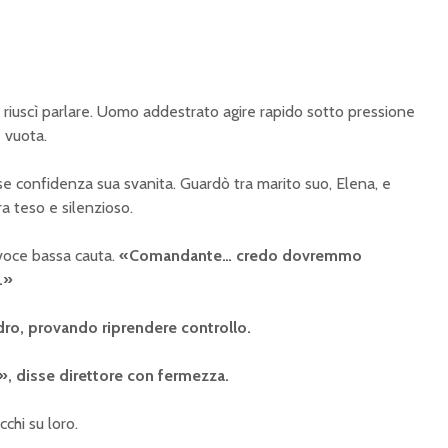
iuscì parlare. Uomo addestrato agire rapido sotto pressione
 vuota.
 se confidenza sua svanita. Guardò tra marito suo, Elena, e
a teso e silenzioso.
 voce bassa cauta.
«Comandante… credo dovremmo
.»
ro, provando riprendere controllo.
 disse direttore con fermezza.
cchi su loro.