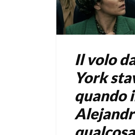
Il volo 
York sta
quando i
Alejandr
qualcosa