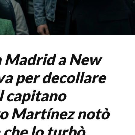
da Madrid a New
va per decollare
l capitano
o Martínez notò
 che lo turbò