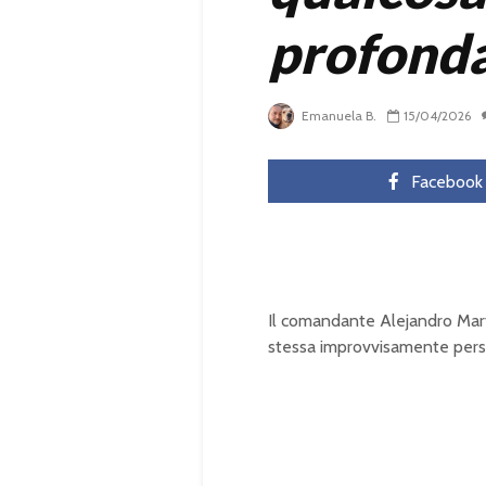
profond
Emanuela B.
15/04/2026
Facebook
Il comandante Alejandro Mart
stessa improvvisamente perso