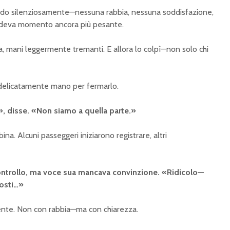
ndo silenziosamente—nessuna rabbia, nessuna soddisfazione,
deva momento ancora più pesante.
, mani leggermente tremanti. E allora lo colpì—non solo chi
ò delicatamente mano per fermarlo.
, disse. «Non siamo a quella parte.»
ina. Alcuni passeggeri iniziarono registrare, altri
controllo, ma voce sua mancava convinzione. «Ridicolo—
osti…»
ente. Non con rabbia—ma con chiarezza.