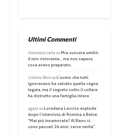
Ultimi Commenti
francesco carta
su
Mia suocera umiliò
il mio ristorante… ma non sapeva
cosa avevo preparato.
Cristina Boni
su
L’uomo che tutti
ignoravano ha salvato quella cagna
legata, ma il segreto sotto il collare
ha distrutto una famiglia intera
agata
su
Loredana Lecciso esplode
dopo l’intervista di Romina a Belve:
“Mai più innamorata? Al Bano sì,
sono passati 26 anni, serve verità”