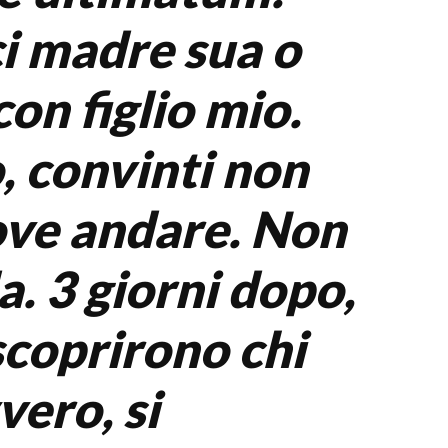
i madre sua o
on figlio mio.
, convinti non
ove andare. Non
la. 3 giorni dopo,
coprirono chi
vero, si