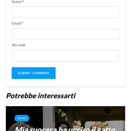
Nome
*
Email
*
Sito web
Potrebbe interessarti
NEWS
Mia suocera ha ucciso il gatto