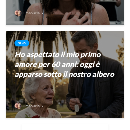
Emanuela B.
NEWS
Ho aspettato il mio primo
amore per 60 anni: oggi è
apparso sotto il nostro albero
Emanuela B.