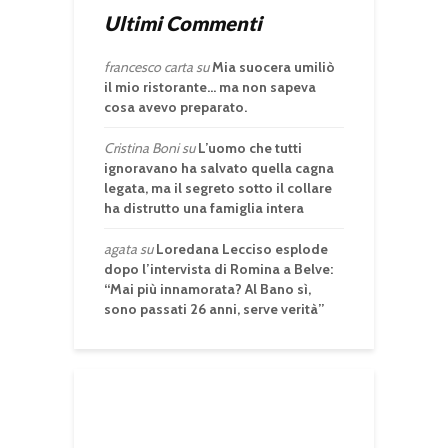
Ultimi Commenti
francesco carta
su
Mia suocera umiliò
il mio ristorante… ma non sapeva
cosa avevo preparato.
Cristina Boni
su
L’uomo che tutti
ignoravano ha salvato quella cagna
legata, ma il segreto sotto il collare
ha distrutto una famiglia intera
agata
su
Loredana Lecciso esplode
dopo l’intervista di Romina a Belve:
“Mai più innamorata? Al Bano sì,
sono passati 26 anni, serve verità”