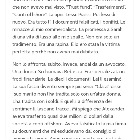
che non avevo mai visto. “Trust fund”. “Trasferimenti”.
“Conti offshore”. La aprii. Lessi. Piansi. Poi lessi di
nuovo. Era tutto lì. I documenti falsificati. I bonifici. Le
minacce al mio commercialista. La promessa a Sarah
di una vita di lusso alle mie spalle. Non era solo un
tradimento. Era una rapina. E io ero stata la vittima
perfetta perché non avevo mai dubitato.
Non lo affrontai subito. Invece, andai da un avvocato.
Una donna. Si chiamava Rebecca. Era specializzata in
frodi finanziarie. Le diedi i documenti. Lei li esaminò.
La sua faccia diventò sempre più seria. “Clara”, disse,
“suo marito non l’ha tradita solo con un’altra donna.
L’ha tradita con i soldi. E quelli, a differenza dei
sentimenti, lasciano tracce”. Mi spiegò che Alexander
aveva trasferito quasi due milioni di dollari dalla
società a conti offshore. Aveva falsificato la mia firma
su documenti che mi escludevano dal consiglio di
amministrazione. Aveva persino aperto una carta di