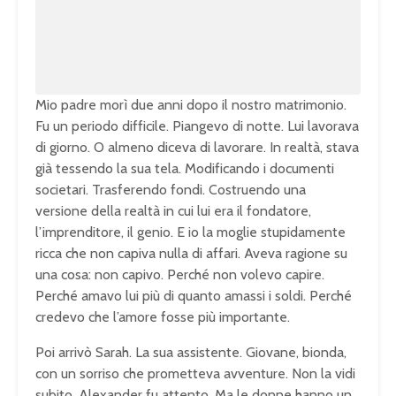
1
0
0
.
0
0
%
Mio padre morì due anni dopo il nostro matrimonio.
Fu un periodo difficile. Piangevo di notte. Lui lavorava
di giorno. O almeno diceva di lavorare. In realtà, stava
già tessendo la sua tela. Modificando i documenti
societari. Trasferendo fondi. Costruendo una
versione della realtà in cui lui era il fondatore,
l’imprenditore, il genio. E io la moglie stupidamente
ricca che non capiva nulla di affari. Aveva ragione su
una cosa: non capivo. Perché non volevo capire.
Perché amavo lui più di quanto amassi i soldi. Perché
credevo che l’amore fosse più importante.
Poi arrivò Sarah. La sua assistente. Giovane, bionda,
con un sorriso che prometteva avventure. Non la vidi
subito. Alexander fu attento. Ma le donne hanno un