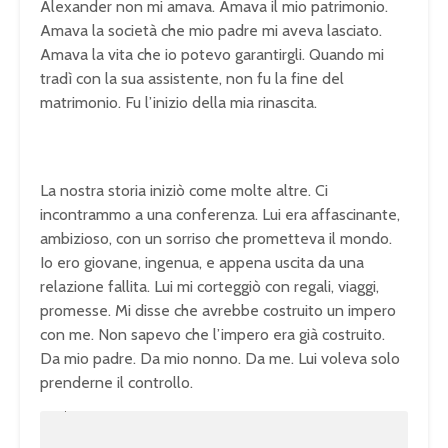
Alexander non mi amava. Amava il mio patrimonio.
Amava la società che mio padre mi aveva lasciato.
Amava la vita che io potevo garantirgli. Quando mi
tradì con la sua assistente, non fu la fine del
matrimonio. Fu l’inizio della mia rinascita.
La nostra storia iniziò come molte altre. Ci
incontrammo a una conferenza. Lui era affascinante,
ambizioso, con un sorriso che prometteva il mondo.
Io ero giovane, ingenua, e appena uscita da una
relazione fallita. Lui mi corteggiò con regali, viaggi,
promesse. Mi disse che avrebbe costruito un impero
con me. Non sapevo che l’impero era già costruito.
Da mio padre. Da mio nonno. Da me. Lui voleva solo
prenderne il controllo.
U
n
L
m
o
u
a
t
d
e
e
d
: