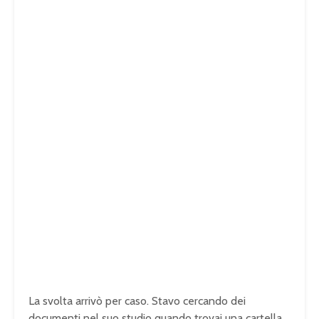
La svolta arrivò per caso. Stavo cercando dei
documenti nel suo studio quando trovai una cartella