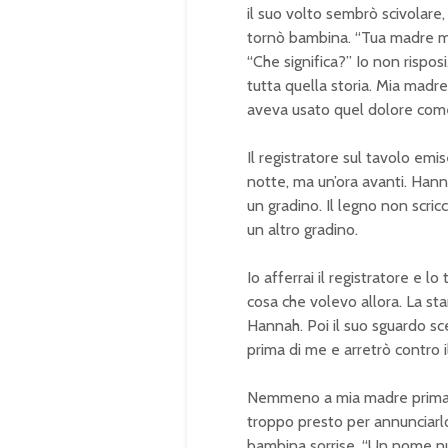
il suo volto sembrò scivolare
tornò bambina. “Tua madre m
“Che significa?” Io non rispos
tutta quella storia. Mia madr
aveva usato quel dolore com
Il registratore sul tavolo em
notte, ma un’ora avanti. Hann
un gradino. Il legno non scricch
un altro gradino.
Io afferrai il registratore e l
cosa che volevo allora. La sta
Hannah. Poi il suo sguardo sc
prima di me e arretrò contro
Nemmeno a mia madre prima c
troppo presto per annunciarlo
bambina sorrise. “Un nome nuo