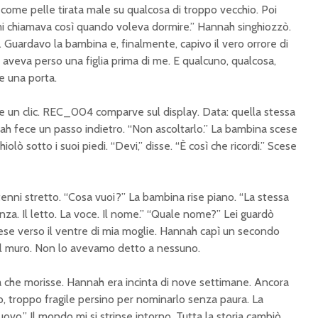
, come pelle tirata male su qualcosa di troppo vecchio. Poi
i chiamava così quando voleva dormire.” Hannah singhiozzò.
i. Guardavo la bambina e, finalmente, capivo il vero orrore di
e aveva perso una figlia prima di me. E qualcuno, qualcosa,
e una porta.
ise un clic. REC_004 comparve sul display. Data: quella stessa
ah fece un passo indietro. “Non ascoltarlo.” La bambina scese
iolò sotto i suoi piedi. “Devi,” disse. “È così che ricordi.” Scese
o tenni stretto. “Cosa vuoi?” La bambina rise piano. “La stessa
nza. Il letto. La voce. Il nome.” “Quale nome?” Lei guardò
ese verso il ventre di mia moglie. Hannah capì un secondo
 il muro. Non lo avevamo detto a nessuno.
he morisse. Hannah era incinta di nove settimane. Ancora
, troppo fragile persino per nominarlo senza paura. La
vo.” Il mondo mi si strinse intorno. Tutta la storia cambiò