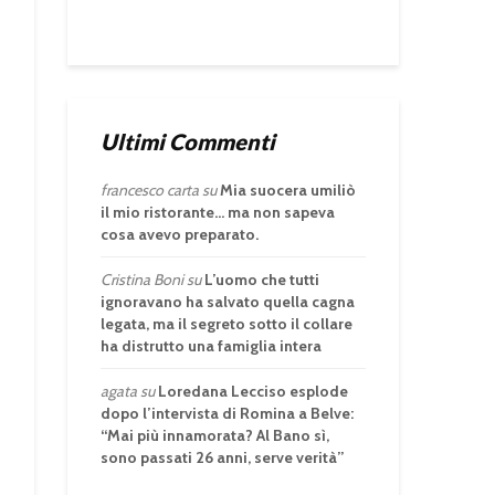
Ultimi Commenti
francesco carta
su
Mia suocera umiliò
il mio ristorante… ma non sapeva
cosa avevo preparato.
Cristina Boni
su
L’uomo che tutti
ignoravano ha salvato quella cagna
legata, ma il segreto sotto il collare
ha distrutto una famiglia intera
agata
su
Loredana Lecciso esplode
dopo l’intervista di Romina a Belve:
“Mai più innamorata? Al Bano sì,
sono passati 26 anni, serve verità”