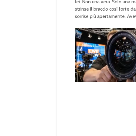
lei. Non una vera. Solo una 
strinse il braccio così forte 
sorrise più apertamente. Aveva
U
n
L
m
o
u
a
t
d
e
e
d
:
1
0
0
.
0
0
%