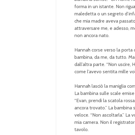
forma in un istante. Non rigu
maledetta o un segreto d’infa
che mia madre aveva passato i
attraversare me, e adesso, mor
non ancora nato.
Hannah corse verso la porta d’
bambina, da me, da tutto. Ma
dall’altra parte. “Non uscire,
come l’avevo sentita mille vo
Hannah lasciò la maniglia com
La bambina sulle scale emise 
“Evan, prendi la scatola ross
ancora trovato.” La bambina s
veloce. “Non ascoltarla.” La 
mia camera. Non il registratore
tavolo.