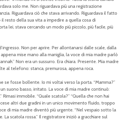
ardava solo me. Non riguardava più una registrazione
nzia. Riguardava ciò che stava arrivando. Riguardava il fatto
l resto della sua vita a impedire a quella cosa di
ta lei, stava cercando un modo più piccolo, più facile, più
ingresso. Non per aprire. Per allontanarsi dalle scale, dalla
 appena mise mano alla maniglia, la voce di mia madre parlò
 Hannah.” Non era un sussurro. Era chiara. Presente. Mia madre
lte al telefono: stanca, premurosa, appena roca.
e se fosse bollente. Io mi voltai verso la porta. “Mamma?”
un suono basso, irritato. La voce di mia madre continuò:
a.” Rimasi immobile. “Quale scatola?” “Quella che non hai
cese altri due gradini in un unico movimento fluido, troppo
voce di mia madre diventò più urgente. “Nel vespaio sotto la
. La scatola rossa.” Il registratore iniziò a gracchiare sul