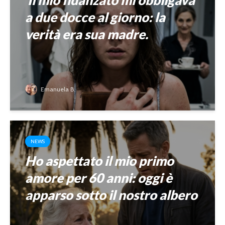
a due docce al giorno: la
verità era sua madre.
Emanuela B.
NEWS
Ho aspettato il mio primo
amore per 60 anni: oggi è
apparso sotto il nostro albero