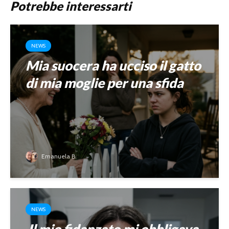
Potrebbe interessarti
NEWS
Mia suocera ha ucciso il gatto
di mia moglie per una sfida
Emanuela B.
NEWS
Il mio fidanzato mi obbligava