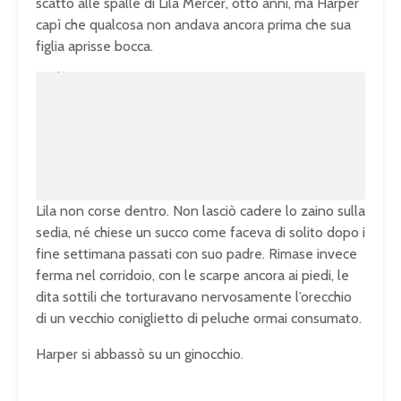
scatto alle spalle di Lila Mercer, otto anni, ma Harper
capì che qualcosa non andava ancora prima che sua
figlia aprisse bocca.
U
n
L
m
o
u
a
t
d
e
e
d
:
1
0
0
.
0
0
%
Lila non corse dentro. Non lasciò cadere lo zaino sulla
sedia, né chiese un succo come faceva di solito dopo i
fine settimana passati con suo padre. Rimase invece
ferma nel corridoio, con le scarpe ancora ai piedi, le
dita sottili che torturavano nervosamente l’orecchio
di un vecchio coniglietto di peluche ormai consumato.
Harper si abbassò su un ginocchio.