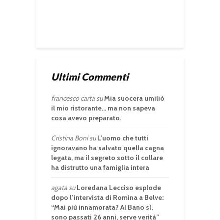
Ultimi Commenti
francesco carta
su
Mia suocera umiliò
il mio ristorante… ma non sapeva
cosa avevo preparato.
Cristina Boni
su
L’uomo che tutti
ignoravano ha salvato quella cagna
legata, ma il segreto sotto il collare
ha distrutto una famiglia intera
agata
su
Loredana Lecciso esplode
dopo l’intervista di Romina a Belve:
“Mai più innamorata? Al Bano sì,
sono passati 26 anni, serve verità”