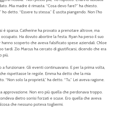
dato. Mia madre è rimasta. “Cosa devo fare?” ha chiesto.
” ho detto. “Essere tu stessa.” È uscita piangendo. Non l’ho
tà si è sparsa. Catherine ha provato a prenotare altrove, ma
 occupato. Ha dovuto abortire la festa. Ryan ha perso il suo
r hanno scoperto che aveva falsificato spese aziendali. Chloe
o tardi. Zio Marcus ha cercato di giustificarsi, dicendo che era
o più.
a funzionare. Gli eventi continuavano. E per la prima volta,
che rispettasse le regole. Emma ha detto che la mia
. “Non solo la proprietà,” ha detto. “Tu.” Lei aveva ragione.
va approvazione. Non ero più quella che perdonava troppo.
ondeva dietro sorrisi forzati e scuse. Ero quella che aveva
alcosa che nessuno poteva togliermi.