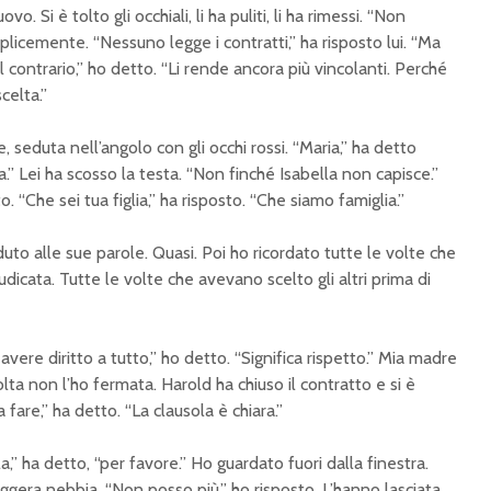
o. Si è tolto gli occhiali, li ha puliti, li ha rimessi. “Non
licemente. “Nessuno legge i contratti,” ha risposto lui. “Ma
l contrario,” ho detto. “Li rende ancora più vincolanti. Perché
celta.”
seduta nell’angolo con gli occhi rossi. “Maria,” ha detto
a.” Lei ha scosso la testa. “Non finché Isabella non capisce.”
 “Che sei tua figlia,” ha risposto. “Che siamo famiglia.”
uto alle sue parole. Quasi. Poi ho ricordato tutte le volte che
udicata. Tutte le volte che avevano scelto gli altri prima di
avere diritto a tutto,” ho detto. “Significa rispetto.” Mia madre
ta non l’ho fermata. Harold ha chiuso il contratto e si è
a fare,” ha detto. “La clausola è chiara.”
a,” ha detto, “per favore.” Ho guardato fuori dalla finestra.
ggera nebbia. “Non posso più,” ho risposto. L’hanno lasciata