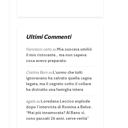
Ultimi Commenti
francesco carta
su
Mia suocera umiliò
il mio ristorante… ma non sapeva
cosa avevo preparato.
Cristina Boni
su
L’uomo che tutti
ignoravano ha salvato quella cagna
legata, ma il segreto sotto il collare
ha distrutto una famiglia intera
agata
su
Loredana Lecciso esplode
dopo l’intervista di Romina a Belve:
“Mai più innamorata? Al Bano sì,
sono passati 26 anni, serve verità”