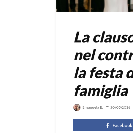
La claus
nel contr
la festa 
famiglia
Emanuela B.
30/05/2026
Facebook