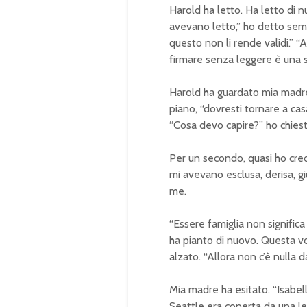
Harold ha letto. Ha letto di nuov
avevano letto,” ho detto semp
questo non li rende validi.” “A
firmare senza leggere è una s
Harold ha guardato mia madre, 
piano, “dovresti tornare a cas
“Cosa devo capire?” ho chiesto.
Per un secondo, quasi ho cred
mi avevano esclusa, derisa, gi
me.
“Essere famiglia non significa 
ha pianto di nuovo. Questa vol
alzato. “Allora non c’è nulla d
Mia madre ha esitato. “Isabell
Seattle era coperta da una le