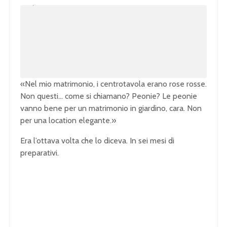
n
L
m
o
u
a
t
d
e
e
d
:
1
0
0
.
0
0
%
«Nel mio matrimonio, i centrotavola erano rose rosse.
Non questi… come si chiamano? Peonie? Le peonie
vanno bene per un matrimonio in giardino, cara. Non
per una location elegante.»
Era l’ottava volta che lo diceva. In sei mesi di
preparativi.