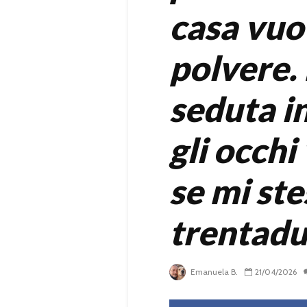
casa vuot
polvere.
seduta i
gli occh
se mi st
trentadu
Emanuela B.
21/04/2026