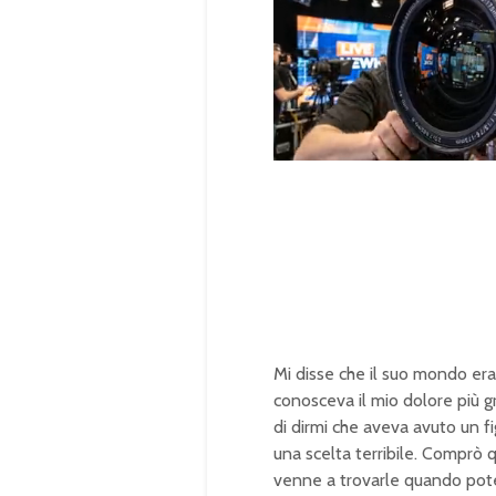
U
n
L
m
o
u
a
t
d
e
e
d
:
1
0
0
.
0
0
%
Mi disse che il suo mondo era
conosceva il mio dolore più gr
di dirmi che aveva avuto un fi
una scelta terribile. Comprò q
venne a trovarle quando potev