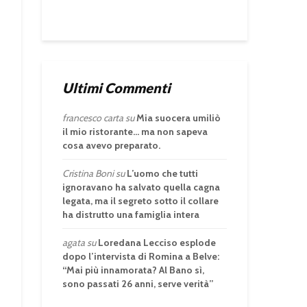
Ultimi Commenti
francesco carta
su
Mia suocera umiliò
il mio ristorante… ma non sapeva
cosa avevo preparato.
Cristina Boni
su
L’uomo che tutti
ignoravano ha salvato quella cagna
legata, ma il segreto sotto il collare
ha distrutto una famiglia intera
agata
su
Loredana Lecciso esplode
dopo l’intervista di Romina a Belve:
“Mai più innamorata? Al Bano sì,
sono passati 26 anni, serve verità”