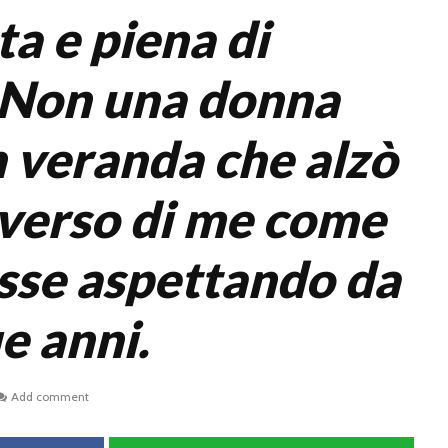
a e piena di
 Non una donna
n veranda che alzò
i verso di me come
esse aspettando da
e anni.
Add comment