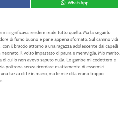
WhatsApp
 significava rendere reale tutto quello. Ma la seguii lo
 odore di fumo buono e pane appena sfornato. Sul camino vidi
, con il braccio attorno a una ragazza adolescente dai capelli
n neonato, il volto impastato di paura e meraviglia. Mio marito.
a di cui io non avevo saputo nulla. Le gambe mi cedettero e
chia poltrona senza ricordare esattamente di essermici
e una tazza di tè in mano, ma le mie dita erano troppo
e.