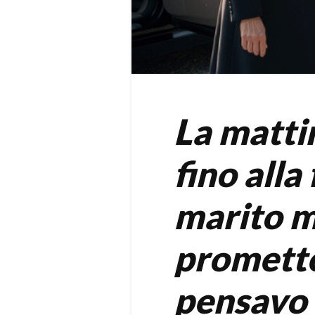
La mattin
fino alla
marito m
promette
pensavo 